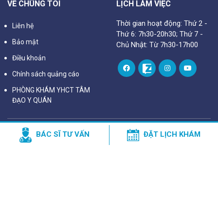
VỀ CHÚNG TÔI
LỊCH LÀM VIỆC
Thời gian hoạt động: Thứ 2 -
Liên hệ
Thứ 6: 7h30-20h30; Thứ 7 -
Bảo mật
Chủ Nhật: Từ 7h30-17h00
Điều khoản
Chính sách quảng cáo
PHÒNG KHÁM YHCT TÂM
ĐẠO Y QUÁN
BÁC SĨ TƯ VẤN
ĐẶT LỊCH KHÁM
Trụ sở chính: Tầng 18, Tòa nhà Viwaseen, Số 48 Đường Tố Hữu,
phường Trung Văn, quận Nam Từ Liêm, Thành phố Hà Nội, Việt
Nam
Cơ sở : 135 Thanh Ấm, TT. Vân Đình, Ứng Hòa, Hà Nội 100000
(Xem bản đồ)