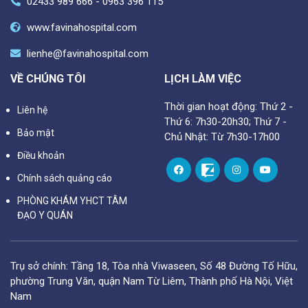
02433 989 666 - 0963 396 115
www.favinahospital.com
lienhe@favinahospital.com
VỀ CHÚNG TÔI
LỊCH LÀM VIỆC
Thời gian hoạt động: Thứ 2 -
Liên hệ
Thứ 6: 7h30-20h30; Thứ 7 -
Bảo mật
Chủ Nhật: Từ 7h30-17h00
Điều khoản
Chính sách quảng cáo
PHÒNG KHÁM YHCT TÂM
ĐẠO Y QUÁN
Trụ sở chính: Tầng 18, Tòa nhà Viwaseen, Số 48 Đường Tố Hữu,
phường Trung Văn, quận Nam Từ Liêm, Thành phố Hà Nội, Việt
Nam