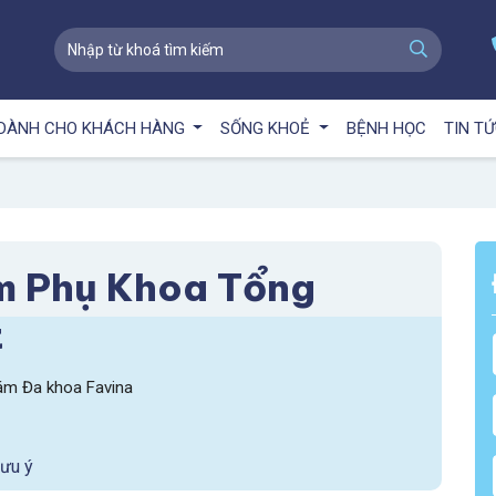
DÀNH CHO KHÁCH HÀNG
SỐNG KHOẺ
BỆNH HỌC
TIN T
 Phụ Khoa Tổng
t
m Đa khoa Favina
ưu ý