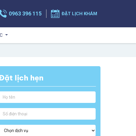
0963 396 115
ĐẶT LỊCH KHÁM
ỨC
Đặt lịch hẹn