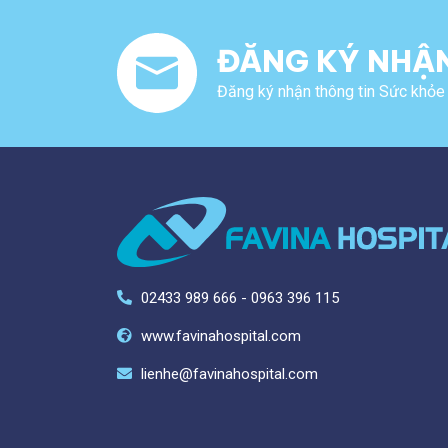
ĐĂNG KÝ NHẬN
Đăng ký nhận thông tin Sức khỏe 
02433 989 666 - 0963 396 115
www.favinahospital.com
lienhe@favinahospital.com