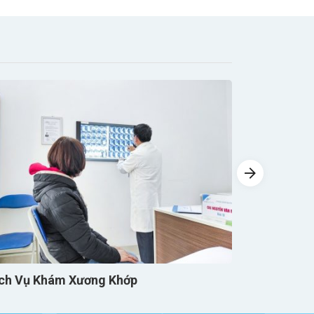
Dịch Vụ K
ch Vụ Khám Xương Khớp