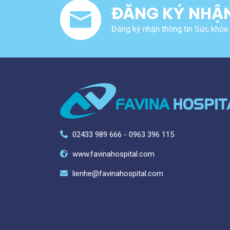
ĐĂNG KÝ NHẬN
Đăng ký nhận thông tin Sức khỏe 
02433 989 666 - 0963 396 115
www.favinahospital.com
lienhe@favinahospital.com