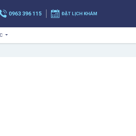
0963 396 115
ĐẶT LỊCH KHÁM
ỨC