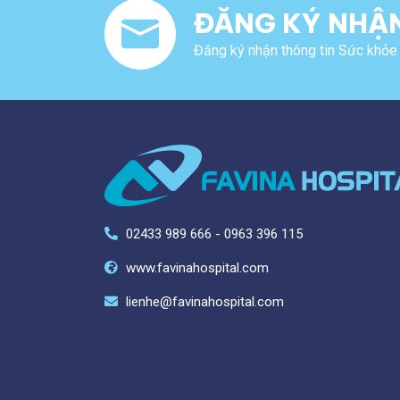
ĐĂNG KÝ NHẬN
Đăng ký nhận thông tin Sức khỏe 
02433 989 666 - 0963 396 115
www.favinahospital.com
lienhe@favinahospital.com