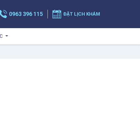
0963 396 115
ĐẶT LỊCH KHÁM
ỨC