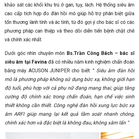
khảo sát các khối khu trú ở gan, tụy, lách. Hệ thống siêu âm
cao cấp tích hợp đo đàn hồi mô giúp hỗ trợ phân biệt giữa
tổn thương lành tính và ác tính, từ đó gợi ý cho bác sĩ có các
phương pháp can thiệp và theo dõi diễn tiến bệnh chặt chẽ
và chính xác nhất.
Dưới góc nhìn chuyên môn
Bs.Trần Công Bách – bác sĩ
siêu âm tại Favina
đã có nhiều năm kinh nghiệm chẩn đoán
bằng máy ACUSON JUNIPER cho biết: ”
Siêu âm đàn hồi
mô là phương pháp không sử dụng bức xạ, không giới hạn
độ tuổi, phù hợp với cả phụ nữ đang mang thai; giúp tăng
cường độ chính xác trong chẩn đoán, hạn chế việc sinh
thiết không cần thiết. Công nghệ đàn hồi xung lực bức xạ
âm ARFI giúp mang lại kết quả tầm soát nhanh chóng,
chính xác hơn và đặc biệt là không đau, không xâm lấn “