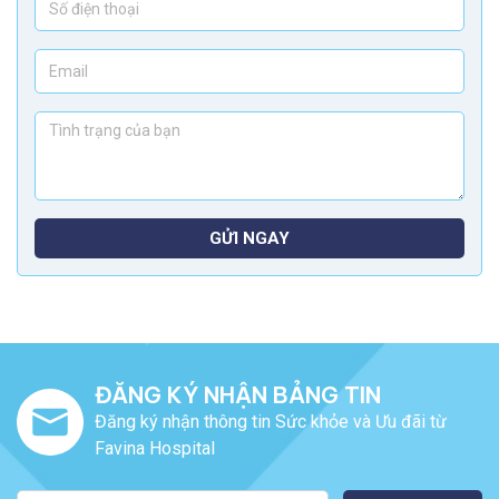
GỬI NGAY
ĐĂNG KÝ NHẬN BẢNG TIN
Đăng ký nhận thông tin Sức khỏe và Ưu đãi từ
Favina Hospital