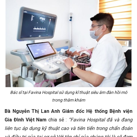
Bác sĩ tại Favina Hospital sử dụng kĩ thuật siêu âm đàn hồi mô
trong thăm khám
Bà Nguyễn Thị Lan Anh Giám đốc Hệ thống Bệnh viện
Gia Đình Việt Nam
chia sẻ :
“Favina Hospital
đã và đang
liên tục áp dụng kỹ thuật cao và tiên tiến trong chẩn đoán
và điều trị của tại cơ sở.
Với tôn chỉ của chúng tôi là sẽ đem