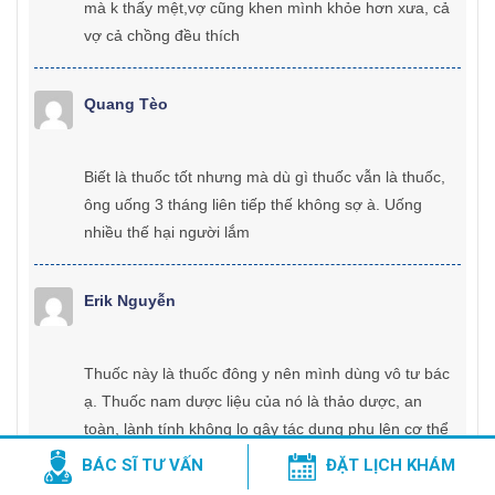
mà k thấy mệt,vợ cũng khen mình khỏe hơn xưa, cả
vợ cả chồng đều thích
Quang Tèo
Biết là thuốc tốt nhưng mà dù gì thuốc vẫn là thuốc,
ông uống 3 tháng liên tiếp thế không sợ à. Uống
nhiều thế hại người lắm
Erik Nguyễn
Thuốc này là thuốc đông y nên mình dùng vô tư bác
ạ. Thuốc nam dược liệu của nó là thảo dược, an
toàn, lành tính không lo gây tác dụng phụ lên cơ thể
như thuốc tây đâu. Cơ chế của thuốc nam là ngấm
BÁC SĨ TƯ VẤN
ĐẶT LỊCH KHÁM
chậm, ngấm sâu, triệt từ gốc rễ của bệnh nên thời