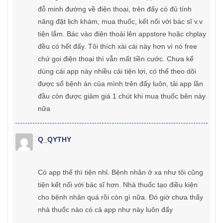
đỗ minh đường về điện thoại, trên đấy có đủ tính
năng đặt lịch khám, mua thuốc, kết nối với bác sĩ v.v
tiện lắm. Bác vào điện thoải lên appstore hoặc chplay
đều có hết đấy. Tôi thích xài cái này hơn vì nó free
chứ gọi điện thoại thì vẫn mất tiền cước. Chưa kể
dùng cái app này nhiều cái tiện lợi, có thể theo dõi
được sổ bệnh án của mình trên đấy luôn, tải app lần
đầu còn được giảm giá 1 chút khi mua thuốc bên này
nữa
Q_QYTHY
Có app thế thì tiện nhỉ. Bệnh nhân ở xa như tôi cũng
tiện kết nối với bác sĩ hơn. Nhà thuốc tạo điều kiện
cho bệnh nhân quá rồi còn gì nữa. Đó giờ chưa thấy
nhà thuốc nào có cả app như này luôn đấy