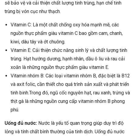
sẽ bảo vệ và cải thiện chất lượng tinh trùng, hạn chế tinh
trùng bị vón cục như thạch.
Vitamin C: Là một chất chống oxy hóa mạnh mẽ, các
nguồn thực phẩm giàu vitamin C bao gồm cam, chanh,
kiwi, dâu tây và ớt chuông.
Vitamin E: Cải thiện chức năng sinh lý và chất lượng tinh
trùng. Hạt hướng dương, hạnh nhân, dầu ô liu và rau cải
xoăn là những nguồn thực phẩm giàu vitamin E.
Vitamin nhóm B: Các loại vitamin nhóm B, đặc biệt là B12
và axit folic, cần thiết cho quá trình sản xuất và phát triển
tinh binh.Trong đó, ngũ cốc nguyên hạt, rau xanh, trứng và
thịt gà là những nguồn cung cấp vitamin nhóm B phong
phú.
Uống đủ nước:
Nước là yếu tố quan trọng giúp duy trì độ
lỏng và tính chất bình thường của tinh dịch. Uống đủ nước