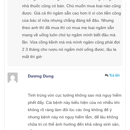
nhà thuốc cũng có bán. Chú muốn mua loại nào cũng
được. Giá cả thì ngâm sẵn cao hơn tí vì còn tiền công
của bác sĩ nữa nhưng chẳng đáng kể đâu. Nhưng
theo anh thì đã mua thì cứ mua mẹ loại ngâm sẵn
mang về uống luôn chứ tự ngâm mình biết đâu mà
lần. Vừa cồng kềnh mà mà mình ngâm cũng phải đợi
2 3 tháng cho rượu nó ngấm mới uống được, lâu la
mất thì giờ
Trả lời
Dương Dung
Tinh trùng vón cục tưởng không sao mà nguy hiểm
phết đấy. Cái bệnh này biểu hiện của nó nhiều khi
không rõ ràng làm đôi lúc các ông không để ý
nhưng bệnh này nó nguy hiểm lắm, để lâu không
chữa trị có thể ảnh hưởng đến khả năng sinh sản,