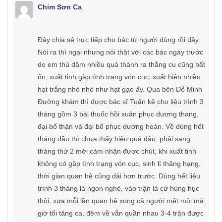
Chim Sơn Ca
Đây chia sẻ trực tiếp cho bác từ người dùng rồi đây.
Nói ra thì ngại nhưng nói thật với các bác ngày trước
do em thủ dâm nhiều quá thành ra thằng cu cũng bất
ổn, xuất tinh gặp tình trạng vón cục, xuất hiện nhiều
hạt trắng nhỏ nhỏ như hạt gạo ấy. Qua bên Đỗ Minh
Đường khám thì được bác sĩ Tuấn kê cho liệu trình 3
tháng gồm 3 bài thuốc hồi xuân phục dương thang,
đại bổ thận và đại bổ phục dương hoàn. Về dùng hết
tháng đầu thì chưa thấy hiệu quả đâu, phải sang
tháng thứ 2 mới cảm nhận được chút, khi xuất tinh
không có gặp tình trạng vón cục, sinh lí thăng hạng,
thời gian quan hệ cũng dài hơn trước. Dùng hết liệu
trình 3 tháng là ngon nghẻ, vào trận là cứ hùng hục
thôi, xưa mỗi lần quan hệ xong cả người mệt mỏi mà
giờ tối tăng ca, đêm về vẫn quần nhau 3-4 trận được