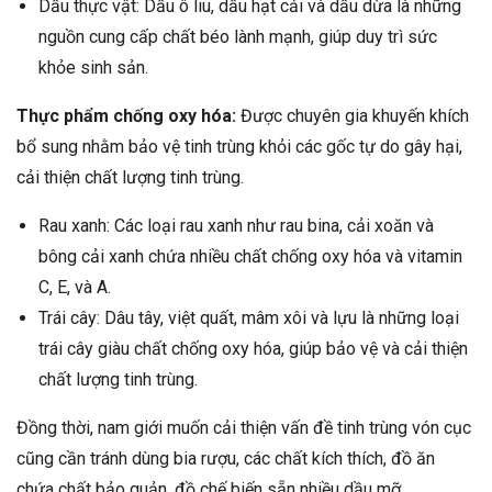
Dầu thực vật: Dầu ô liu, dầu hạt cải và dầu dừa là những
nguồn cung cấp chất béo lành mạnh, giúp duy trì sức
khỏe sinh sản.
Thực phẩm chống oxy hóa:
Được chuyên gia khuyến khích
bổ sung nhằm bảo vệ tinh trùng khỏi các gốc tự do gây hại,
cải thiện chất lượng tinh trùng.
Rau xanh: Các loại rau xanh như rau bina, cải xoăn và
bông cải xanh chứa nhiều chất chống oxy hóa và vitamin
C, E, và A.
Trái cây: Dâu tây, việt quất, mâm xôi và lựu là những loại
trái cây giàu chất chống oxy hóa, giúp bảo vệ và cải thiện
chất lượng tinh trùng.
Đồng thời, nam giới muốn cải thiện vấn đề tinh trùng vón cục
cũng cần tránh dùng bia rượu, các chất kích thích, đồ ăn
chứa chất bảo quản, đồ chế biến sẵn nhiều dầu mỡ.