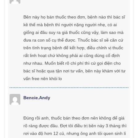
Bên này họ bán thuốc theo đơn, bệnh nào thì bác sĩ
kê thế mà bệnh thì người nặng người nhẹ, có ai
giống ai đâu suy ra giá thuốc cũng vậy, làm sao mà
đưa ra con số cụ thể được. Thuốc bác sĩ sẽ căn cứ
trên tình trạng bệnh để kết hợp, điều chỉnh vị thuốc
rất linh hoạt chứ không phải ai cũng dùng cố định
như nhau. Muốn biết rõ chi phí thì cứ gọi điện cho
bác sĩ hoặc qua tận nơi tư vấn, bên này khám với tư
vấn free nên khỏi lo
Bencie.andy
Đúng rồi anh, thuốc bán theo đơn nên không để giá
rõ ràng được đâu. Đợt tôi điều trị bên này 3 tháng thì
rơi vào độ hơn 12 củ, nhưng ông anh tôi quen sinh lí