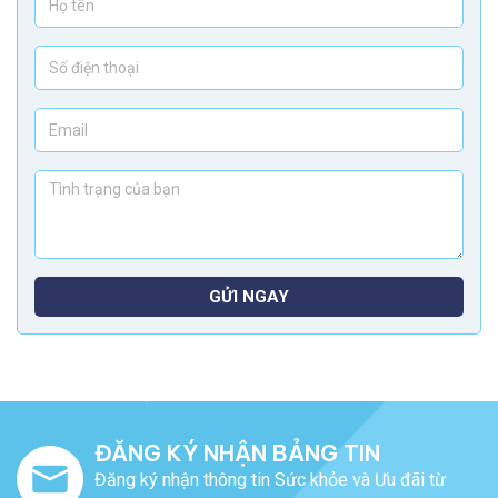
GỬI NGAY
ĐĂNG KÝ NHẬN BẢNG TIN
Đăng ký nhận thông tin Sức khỏe và Ưu đãi từ