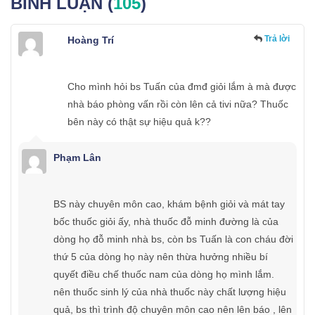
BÌNH LUẬN (
105
)
Trả lời
Hoàng Trí
Cho mình hỏi bs Tuấn của đmđ giỏi lắm à mà được
nhà báo phòng vấn rồi còn lên cả tivi nữa? Thuốc
bên này có thật sự hiệu quả k??
Phạm Lân
BS này chuyên môn cao, khám bệnh giỏi và mát tay
bốc thuốc giỏi ấy, nhà thuốc đỗ minh đường là của
dòng họ đỗ minh nhà bs, còn bs Tuấn là con cháu đời
thứ 5 của dòng họ này nên thừa hưởng nhiều bí
quyết điều chế thuốc nam của dòng họ mình lắm.
nên thuốc sinh lý của nhà thuốc này chất lượng hiệu
quả, bs thì trình độ chuyên môn cao nên lên báo , lên