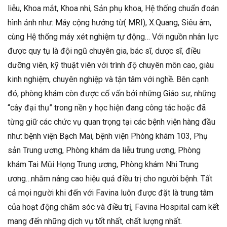
liễu, Khoa mắt, Khoa nhi, Sản phụ khoa, Hệ thống chuẩn đoán
hình ảnh như: Máy cộng hưởng từ( MRI), X.Quang, Siêu âm,
cùng Hệ thống máy xét nghiệm tự động… Với nguồn nhân lực
được quy tụ là đội ngũ chuyên gia, bác sĩ, dược sĩ, điều
dưỡng viên, kỹ thuật viên với trình độ chuyên môn cao, giàu
kinh nghiệm, chuyên nghiệp và tận tâm với nghề. Bên cạnh
đó, phòng khám còn được cố vấn bởi những Giáo sư, những
“cây đại thụ” trong nền y học hiện đang công tác hoặc đã
từng giữ các chức vụ quan trọng tại các bệnh viện hàng đầu
như: bệnh viện Bạch Mai, bệnh viện Phòng khám 103, Phụ
sản Trung ương, Phòng khám da liễu trung ương, Phòng
khám Tai Mũi Họng Trung ương, Phòng khám Nhi Trung
ương…nhằm nâng cao hiệu quả điều trị cho người bệnh. Tất
cả mọi người khi đến với Favina luôn được đặt là trung tâm
của hoạt động chăm sóc và điều trị, Favina Hospital cam kết
mang đến những dịch vụ tốt nhất, chất lượng nhất.