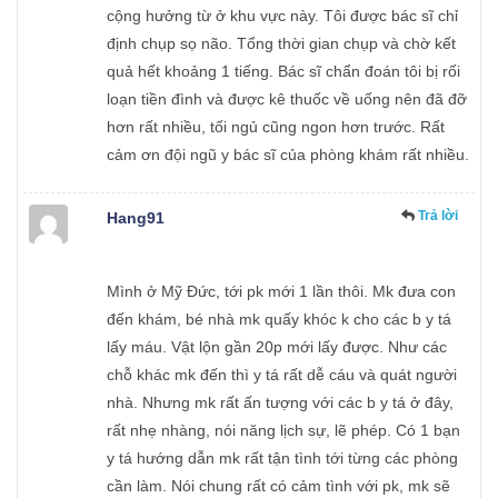
cộng hưởng từ ở khu vực này. Tôi được bác sĩ chỉ
định chụp sọ não. Tổng thời gian chụp và chờ kết
quả hết khoảng 1 tiếng. Bác sĩ chẩn đoán tôi bị rối
loạn tiền đình và được kê thuốc về uống nên đã đỡ
hơn rất nhiều, tối ngủ cũng ngon hơn trước. Rất
cảm ơn đội ngũ y bác sĩ của phòng khám rất nhiều.
Trả lời
Hang91
Mình ở Mỹ Đức, tới pk mới 1 lần thôi. Mk đưa con
đến khám, bé nhà mk quấy khóc k cho các b y tá
lấy máu. Vật lộn gần 20p mới lấy được. Như các
chỗ khác mk đến thì y tá rất dễ cáu và quát người
nhà. Nhưng mk rất ấn tượng với các b y tá ở đây,
rất nhẹ nhàng, nói năng lịch sự, lẽ phép. Có 1 bạn
y tá hướng dẫn mk rất tận tình tới từng các phòng
cần làm. Nói chung rất có cảm tình với pk, mk sẽ