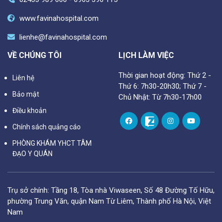
www.favinahospital.com
lienhe@favinahospital.com
VỀ CHÚNG TÔI
LỊCH LÀM VIỆC
Thời gian hoạt động: Thứ 2 -
Liên hệ
Thứ 6: 7h30-20h30; Thứ 7 -
Bảo mật
Chủ Nhật: Từ 7h30-17h00
Điều khoản
Chính sách quảng cáo
PHÒNG KHÁM YHCT TÂM
ĐẠO Y QUÁN
Trụ sở chính: Tầng 18, Tòa nhà Viwaseen, Số 48 Đường Tố Hữu,
phường Trung Văn, quận Nam Từ Liêm, Thành phố Hà Nội, Việt
Nam