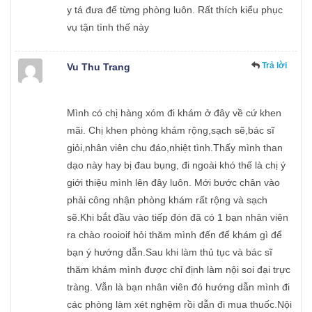
y tá đưa đế từng phòng luôn. Rất thích kiểu phục
vụ tận tình thế này
Trả lời
Vu Thu Trang
Mình có chị hàng xóm đi khám ở đây về cứ khen
mãi. Chị khen phòng khám rộng,sạch sẽ,bác sĩ
giỏi,nhân viên chu đáo,nhiệt tình.Thấy mình than
dạo này hay bị đau bụng, đi ngoài khó thế là chị ý
giới thiệu mình lên đây luôn. Mới bước chân vào
phải công nhận phòng khám rất rộng và sạch
sẽ.Khi bắt đầu vào tiếp đón đã có 1 bạn nhân viên
ra chào rooioif hỏi thăm mình đến để khám gì để
bạn ý hướng dẫn.Sau khi làm thủ tục và bác sĩ
thăm khám mình được chỉ định làm nội soi đại trực
tràng. Vẫn là bạn nhân viên đó hướng dẫn mình đi
các phòng làm xét nghệm rồi dẫn đi mua thuốc.Nội