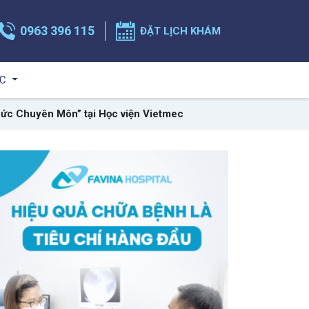
0963 396 115
ĐẶT LỊCH KHÁM
ỨC
hức Chuyên Môn” tại Học viện Vietmec