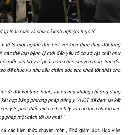
 đáp thắc mắc và chia sẻ kinh nghiệm thực tế
Y tế là một ngành đặc biệt với kiến thức thay đổi từng
i, các thể loại bệnh lý mới đến yếu tố cơ sở vật chất như
 hỏi mỗi cán bộ y tế phải nắm chắc chuyên môn, trau dồi
ạo để phục vụ nhu cầu chăm sóc sức khoẻ tốt nhất cho
hải đi đôi với thưc hành, tại Favina không chỉ ứng dụng
rị kết hợp bằng phương pháp đông y, YHCT để đem lại kết
 bộ y tế phải thấu hiểu rõ bệnh lý và các triệu chứng liên
g pháp một cách tối ưu nhất “
ất cả các kiến thức chuyên môn , Phó giám đốc Học viện