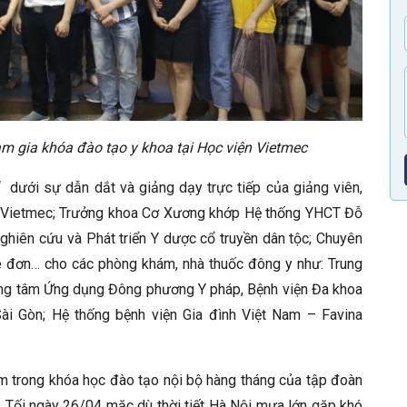
 gia khóa đào tạo y khoa tại
Học viện Vietmec
 dưới sự dẫn dắt và giảng dạy trực tiếp của giảng viên,
n Vietmec; Trưởng khoa Cơ Xương khớp Hệ thống YHCT Đỗ
hiên cứu và Phát triển Y dược cổ truyền dân tộc; Chuyên
kê đơn… cho các phòng khám, nhà thuốc đông y như: Trung
rung tâm Ứng dụng Đông phương Y pháp, Bệnh viện Đa khoa
ài Gòn; Hệ thống bệnh viện Gia đình Việt Nam – Favina
m trong khóa học đào tạo nội bộ hàng tháng của tập đoàn
. Tối ngày 26/04 mặc dù thời tiết Hà Nội mưa lớn gặp khó