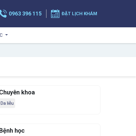
0963 396 115
ĐẶT LỊCH KHÁM
ỨC
Chuyên khoa
Da liễu
Bệnh học