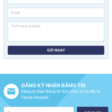
GỬI NGAY
ĐĂNG KÝ NHẬN BẢNG TIN
Đăng ký nhận thông tin Sức khỏe và Ưu đãi từ
Favina Hospital