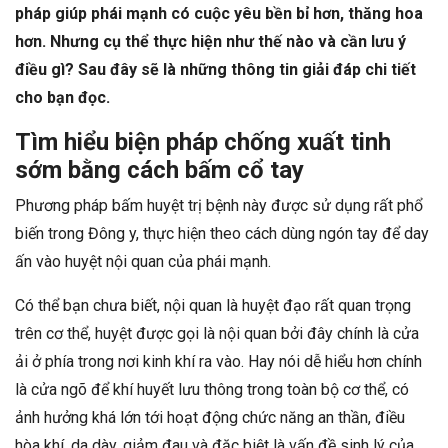
pháp giúp phái mạnh có cuộc yêu bền bỉ hơn, thăng hoa
hơn. Nhưng cụ thể thực hiện như thế nào và cần lưu ý
điều gì? Sau đây sẽ là những thông tin giải đáp chi tiết
cho bạn đọc.
Tìm hiểu biện pháp chống xuất tinh
sớm bằng cách bấm cổ tay
Phương pháp bấm huyệt trị bệnh này được sử dụng rất phổ
biến trong Đông y, thực hiện theo cách dùng ngón tay để day
ấn vào huyệt nội quan của phái mạnh.
Có thể bạn chưa biết, nội quan là huyệt đạo rất quan trọng
trên cơ thể, huyệt được gọi là nội quan bởi đây chính là cửa
ải ở phía trong nơi kinh khí ra vào. Hay nói dễ hiểu hơn chính
là cửa ngõ để khí huyết lưu thông trong toàn bộ cơ thể, có
ảnh hưởng khá lớn tới hoạt động chức năng an thần, điều
hòa khí, da dày, giảm đau và đặc biệt là vấn đề sinh lý của