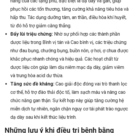
năng của các tạng phủ, đặc biệt là dạ dày và gan, giúp
phục hồi các tổn thương, tăng cường khả năng tiêu hóa và
hấp thu. Tác dụng dưỡng tâm, an thần, điều hòa khí huyết,
từ đó hỗ trợ giảm căng thẳng.
Đẩy lùi triệu chứng:
Nhờ sự phối hợp các thành phần
dược liệu trong Bình vị tán và Cao bình vị, các triệu chứng
như đau bụng, chướng bụng, buồn nôn, ợ hơi, ợ chua được
khắc phục nhanh chóng và hiệu quả. Các hoạt chất từ
dược liệu còn giúp làm dịu niêm mạc dạ dày, giảm viêm
và trung hòa acid dư thừa.
Tăng sức đề kháng:
Cao giải độc đóng vai trò thanh lọc
cơ thể, hỗ trợ đào thải độc tố, làm sạch máu và nâng cao
chức năng gan thận. Sự kết hợp này giúp tăng cường hệ
miễn dịch tự nhiên, ngăn chặn nguy cơ tái phát trào ngược
dạ dày sau khi kết thúc liệu trình.
Những lưu ý khi điều trị bệnh bằng