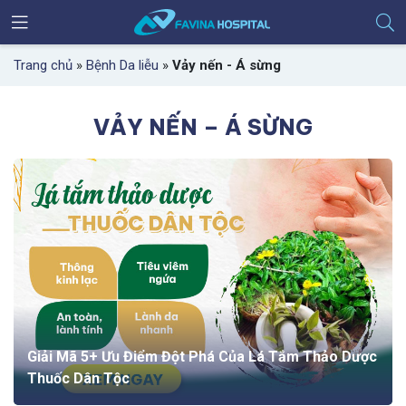
Trang chủ
»
Bệnh Da liễu
»
Vảy nến - Á sừng
VẢY NẾN – Á SỪNG
Giải Mã 5+ Ưu Điểm Đột Phá Của Lá Tắm Thảo Dược
Thuốc Dân Tộc