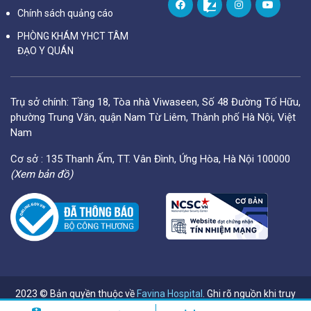
Chính sách quảng cáo
PHÒNG KHÁM YHCT TÂM
ĐẠO Y QUÁN
Trụ sở chính: Tầng 18, Tòa nhà Viwaseen, Số 48 Đường Tố Hữu,
phường Trung Văn, quận Nam Từ Liêm, Thành phố Hà Nội, Việt
Nam
Cơ sở : 135 Thanh Ấm, TT. Vân Đình, Ứng Hòa, Hà Nội 100000
(Xem bản đồ)
2023 © Bản quyền thuộc về
Favina Hospital
. Ghi rõ nguồn khi truy
cập thông tin