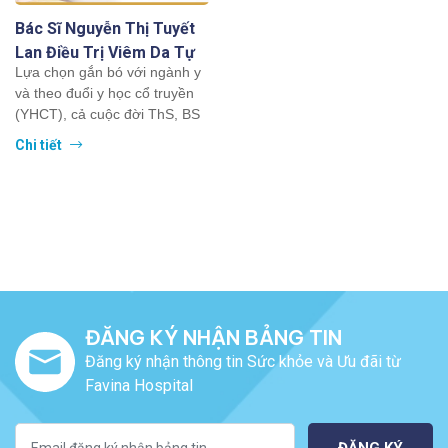
Bác Sĩ Nguyễn Thị Tuyết
Lan Điều Trị Viêm Da Tự
Lựa chọn gắn bó với ngành y
Miễn Có Tiếng
và theo đuổi y học cổ truyền
(YHCT), cả cuộc đời ThS, BS
Nguyễn Thị Tuyết Lan đã...
Chi tiết
ĐĂNG KÝ NHẬN BẢNG TIN
Đăng ký nhận thông tin Sức khỏe và Ưu đãi từ
Favina Hospital