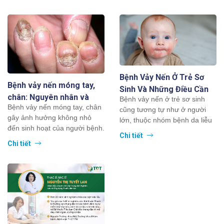
Bệnh Vảy Nến Ở Trẻ Sơ
Bệnh vảy nến móng tay,
Sinh Và Những Điều Cần
chân: Nguyên nhân và
Bệnh vảy nến ở trẻ sơ sinh
Lưu Ý
Bệnh vảy nến móng tay, chân
cách điều trị
cũng tương tự như ở người
gây ảnh hưởng không nhỏ
lớn, thuộc nhóm bệnh da liễu
đến sinh hoạt của người bệnh.
liên quan mật thiết với hệ...
Chi tiết
Đây là bệnh lý mãn tính, nhận
Chi tiết
biết...