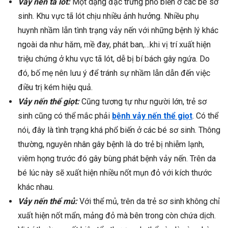
Vảy nến tã lót:
Một dạng đặc trưng phổ biến ở các bé sơ
sinh. Khu vực tã lót chịu nhiều ảnh hưởng. Nhiều phụ
huynh nhầm lẫn tình trạng vảy nến với những bệnh lý khác
ngoài da như hăm, mề đay, phát ban,…khi vị trí xuất hiện
triệu chứng ở khu vực tã lót, dễ bị bí bách gây ngứa. Do
đó, bố mẹ nên lưu ý để tránh sự nhầm lẫn dẫn đến việc
điều trị kém hiệu quả.
Vảy nến thể giọt:
Cũng tương tự như người lớn, trẻ sơ
sinh cũng có thể mắc phải
bệnh vảy nến thể giọt
. Có thể
nói, đây là tình trạng khá phổ biến ở các bé sơ sinh. Thông
thường, nguyên nhân gây bệnh là do trẻ bị nhiễm lạnh,
viêm họng trước đó gây bùng phát bệnh vảy nến. Trên da
bé lúc này sẽ xuất hiện nhiều nốt mụn đỏ với kích thước
khác nhau.
Vảy nến thể mủ:
Với thể mủ, trên da trẻ sơ sinh không chỉ
xuất hiện nốt mẩn, mảng đỏ mà bên trong còn chứa dịch.