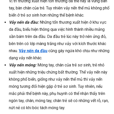
Vị trí thường xuất hiện tổn thương da thể này là vùng bàn
tay, bàn chân của trẻ. Tuy nhiên vảy nến thể mủ không phổ
biến ở trẻ sơ sinh hơn những thể bệnh khác.
Vảy nến da đầu:
Những tổn thương xuất hiện ở khu vực
da đầu, biểu hiện thông qua việc hình thành nhiều mảng
sần bám trên da đầu. Da đầu trẻ lúc này trở nên ửng đỏ,
bên trên có lớp màng trắng như vảy với kích thước khác
nhau.
Vảy nến da đầu
cũng gây ngứa khó chịu như những
dạng vảy nến khác.
Vảy nến móng:
Móng tay, chân của trẻ sơ sinh, trẻ nhỏ
xuất hiện những triệu chứng bất thường. Thể vảy nến này
không phổ biến, giống như vảy nến thể mủ thì vảy nến
móng tương đối hiện gặp ở trẻ sơ sinh. Tuy nhiên, nếu
mắc phải thể bệnh này, phụ huynh có thể nhận thấy trên
ngón tay, chân, móng tay, chân trẻ sẽ có những vết rỗ, rạn,
nứt nẻ có khi bóc tách móng tay.