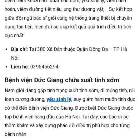
bệnh Nam khoa như: Xuất tinh sớm, yếu sinh lý, viêm tinh
hoàn, viêm đường tiết niệu, ung thư dương vật,… Sự kết hợp
giữa đội ngũ bác sĩ giỏi cùng hệ thống trang thiết bị chuyên
dụng tân tiến, hiện đại sẽ giúp kết quả quá trình điều trị tích
cực nhất.
Địa chỉ:
Tại 380 Xã Đàn thuộc Quận Đống Đa – TP Hà
Nội.
Liên hệ:
0395456294.
Bệnh viện Đức Giang chữa xuất tinh sớm
Nam giới đang gặp tình trạng xuất tinh sớm, di mộng tinh, rối
loạn cương dương,
yếu sinh lý
, suy giảm ham muốn tình dục
có thể đến Bệnh viện Đức Giang. Được biết Đức Giang thuộc
top bệnh viện hàng đầu của Hà Nội. Tại đây, các bác sĩ sẽ
thăm khám và xây dựng phác đồ điều trị phù hợp cho từng
bệnh nhân.