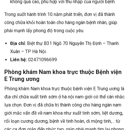
không quá cao, phù hợp với thu nhập của người bệnh.
Trong suốt hành trình 10 năm phát triển, đơn vị đã thành
công chữa khỏi hoàn toàn cho hàng ngàn bệnh nhân, giúp
phái mạnh lấy phong độ trong cuộc yêu.
Địa chỉ:
Biệt thự B31 Ngõ 70 Nguyễn Thị Định – Thanh
Xuân – TP Hà Nội.
Liên hệ:
02471096699.
Phòng khám Nam khoa trực thuộc Bệnh viện
E Trung ương
Phòng khám Nam khoa trực thuộc bệnh viện E Trung ương là
địa chỉ chữa xuất tinh sớm ở hà nội nam giới có thể cân nhắc
lựa chọn. Đơn vị đã chữa trị thành công cho hàng ngàn nam
giới mắc vấn đề về nam khoa như xuất tinh sớm, liệt dương,
rối loạn cương dương, bệnh về tinh hoàn, di mộng tinh,… từ
các ca đơn giản đến phức tạp, giúp phái mạnh tìm lại phong