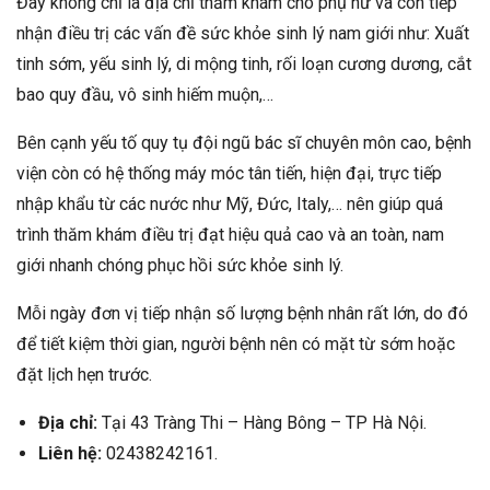
Đây không chỉ là địa chỉ thăm khám cho phụ nữ và còn tiếp
nhận điều trị các vấn đề sức khỏe sinh lý nam giới như: Xuất
tinh sớm, yếu sinh lý, di mộng tinh, rối loạn cương dương, cắt
bao quy đầu, vô sinh hiếm muộn,…
Bên cạnh yếu tố quy tụ đội ngũ bác sĩ chuyên môn cao, bệnh
viện còn có hệ thống máy móc tân tiến, hiện đại, trực tiếp
nhập khẩu từ các nước như Mỹ, Đức, Italy,… nên giúp quá
trình thăm khám điều trị đạt hiệu quả cao và an toàn, nam
giới nhanh chóng phục hồi sức khỏe sinh lý.
Mỗi ngày đơn vị tiếp nhận số lượng bệnh nhân rất lớn, do đó
để tiết kiệm thời gian, người bệnh nên có mặt từ sớm hoặc
đặt lịch hẹn trước.
Địa chỉ:
Tại 43 Tràng Thi – Hàng Bông – TP Hà Nội.
Liên hệ:
02438242161.