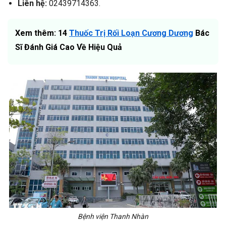
Liên hệ:
02439714363.
Xem thêm: 14
Thuốc Trị Rối Loạn Cương Dương
Bác
Sĩ Đánh Giá Cao Về Hiệu Quả
Bệnh viện Thanh Nhàn