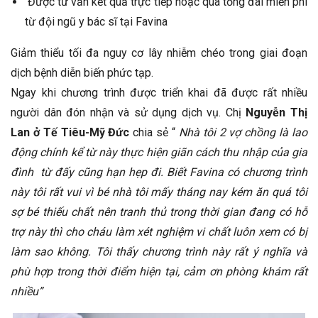
Được tư vấn kết quả trực tiếp hoặc qua tổng đài miễn phí
từ đội ngũ y bác sĩ tại Favina
Giảm thiểu tối đa nguy cơ lây nhiễm chéo trong giai đoạn
dịch bệnh diễn biến phức tạp.
Ngay khi chương trình được triển khai đã được rất nhiều
người dân đón nhận và sử dụng dịch vụ. Chị
Nguyễn Thị
Lan ở Tế Tiêu-Mỹ Đứ
c
chia sẻ “
Nhà tôi 2 vợ chồng là lao
động chính kể từ này thực hiện giãn cách thu nhập của gia
đình từ đấy cũng hạn hẹp đi. Biết Favina có chương trình
này tôi rất vui vì bé nhà tôi mấy tháng nay kém ăn quá tôi
sợ bé thiếu chất nên tranh thủ trong thời gian đang có hỗ
trợ này thì cho cháu làm xét nghiệm vi chất luôn xem có bị
làm sao không. Tôi thấy chương trình này rất ý nghĩa và
phù hợp trong thời điểm hiện tại, cảm ơn phòng khám rất
nhiều”