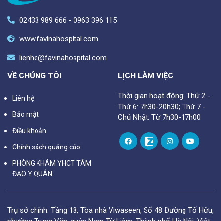
02433 989 666 - 0963 396 115
www.favinahospital.com
lienhe@favinahospital.com
VỀ CHÚNG TÔI
LỊCH LÀM VIỆC
Thời gian hoạt động: Thứ 2 -
Liên hệ
Thứ 6: 7h30-20h30; Thứ 7 -
Bảo mật
Chủ Nhật: Từ 7h30-17h00
Điều khoản
Chính sách quảng cáo
PHÒNG KHÁM YHCT TÂM
ĐẠO Y QUÁN
Trụ sở chính: Tầng 18, Tòa nhà Viwaseen, Số 48 Đường Tố Hữu,
phường Trung Văn, quận Nam Từ Liêm, Thành phố Hà Nội, Việt