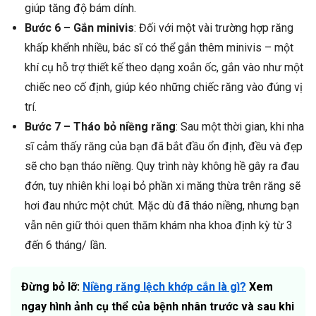
giúp tăng độ bám dính.
Bước 6 – Gắn minivis
: Đối với một vài trường hợp răng
khấp khểnh nhiều, bác sĩ có thể gắn thêm minivis – một
khí cụ hỗ trợ thiết kế theo dạng xoắn ốc, gắn vào như một
chiếc neo cố định, giúp kéo những chiếc răng vào đúng vị
trí.
Bước 7 – Tháo bỏ niềng răng
: Sau một thời gian, khi nha
sĩ cảm thấy răng của bạn đã bắt đầu ổn định, đều và đẹp
sẽ cho bạn tháo niềng. Quy trình này không hề gây ra đau
đớn, tuy nhiên khi loại bỏ phần xi măng thừa trên răng sẽ
hơi đau nhức một chút. Mặc dù đã tháo niềng, nhưng bạn
vẫn nên giữ thói quen thăm khám nha khoa định kỳ từ 3
đến 6 tháng/ lần.
Đừng bỏ lỡ:
Niềng răng lệch khớp cắn là gì?
Xem
ngay hình ảnh cụ thể của bệnh nhân trước và sau khi