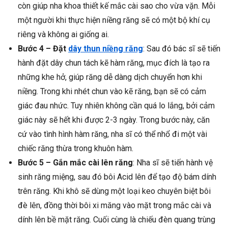
còn giúp nha khoa thiết kế mắc cài sao cho vừa vặn. Mỗi
một người khi thực hiện niềng răng sẽ có một bộ khí cụ
riêng và không ai giống ai.
Bước 4 – Đặt
dây thun niềng răng
: Sau đó bác sĩ sẽ tiến
hành đặt dây chun tách kẽ hàm răng, mục đích là tạo ra
những khe hở, giúp răng dễ dàng dịch chuyển hơn khi
niềng. Trong khi nhét chun vào kẽ răng, bạn sẽ có cảm
giác đau nhức. Tuy nhiên không cần quá lo lắng, bởi cảm
giác này sẽ hết khi được 2-3 ngày. Trong bước này, căn
cứ vào tình hình hàm răng, nha sĩ có thể nhổ đi một vài
chiếc răng thừa trong khuôn hàm.
Bước 5 – Gắn mắc cài lên răng
: Nha sĩ sẽ tiến hành vệ
sinh răng miệng, sau đó bôi Acid lên để tạo độ bám dính
trên răng. Khi khô sẽ dùng một loại keo chuyên biệt bôi
đè lên, đồng thời bôi xi măng vào mặt trong mắc cài và
dính lên bề mặt răng. Cuối cùng là chiếu đèn quang trùng