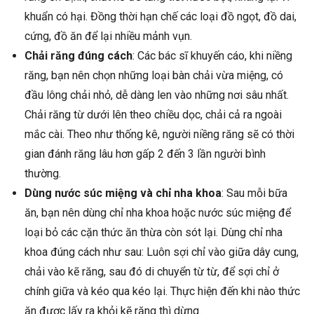
khuẩn có hại. Đồng thời hạn chế các loại đồ ngọt, đồ dai,
cứng, đồ ăn để lại nhiều mảnh vụn.
Chải răng đúng cách
: Các bác sĩ khuyến cáo, khi niềng
răng, bạn nên chọn những loại bàn chải vừa miệng, có
đầu lông chải nhỏ, dễ dàng len vào những nơi sâu nhất.
Chải răng từ dưới lên theo chiều dọc, chải cả ra ngoài
mắc cài. Theo như thống kê, người niềng răng sẽ có thời
gian đánh răng lâu hơn gấp 2 đến 3 lần người bình
thường.
Dùng nước súc miệng và chỉ nha khoa
: Sau mỗi bữa
ăn, bạn nên dùng chỉ nha khoa hoặc nước súc miệng để
loại bỏ các cặn thức ăn thừa còn sót lại. Dùng chỉ nha
khoa đúng cách như sau: Luôn sợi chỉ vào giữa dây cung,
chải vào kẽ răng, sau đó di chuyển từ từ, để sợi chỉ ở
chính giữa và kéo qua kéo lại. Thực hiện đến khi nào thức
ăn được lấy ra khỏi kẽ răng thì dừng.