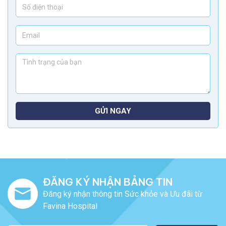
GỬI NGAY
ĐĂNG KÝ NHẬN BẢNG TIN
Đăng ký nhận thông tin Sức khỏe và Ưu đãi từ
Favina Hospital