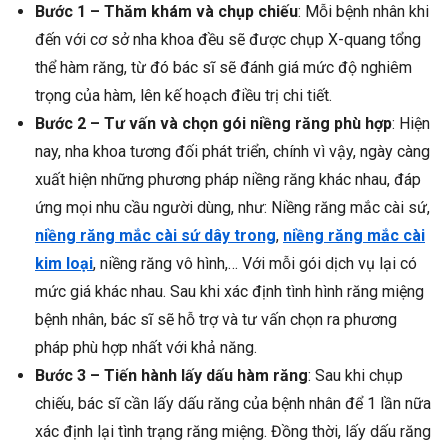
Bước 1 – Thăm khám và chụp chiếu
: Mỗi bệnh nhân khi
đến với cơ sở nha khoa đều sẽ được chụp X-quang tổng
thể hàm răng, từ đó bác sĩ sẽ đánh giá mức độ nghiêm
trọng của hàm, lên kế hoạch điều trị chi tiết.
Bước 2 – Tư vấn và chọn gói niềng răng phù hợp
: Hiện
nay, nha khoa tương đối phát triển, chính vì vậy, ngày càng
xuất hiện những phương pháp niềng răng khác nhau, đáp
ứng mọi nhu cầu người dùng, như: Niềng răng mắc cài sứ,
niềng răng mắc cài sứ dây trong
,
niềng răng mắc cài
kim loại
, niềng răng vô hình,… Với mỗi gói dịch vụ lại có
mức giá khác nhau. Sau khi xác định tình hình răng miệng
bệnh nhân, bác sĩ sẽ hỗ trợ và tư vấn chọn ra phương
pháp phù hợp nhất với khả năng.
Bước 3 – Tiến hành lấy dấu hàm răng
: Sau khi chụp
chiếu, bác sĩ cần lấy dấu răng của bệnh nhân để 1 lần nữa
xác định lại tình trạng răng miệng. Đồng thời, lấy dấu răng