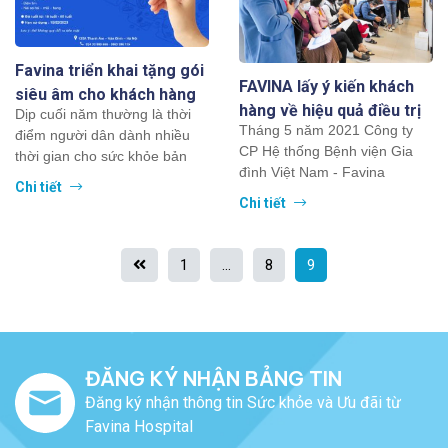
Favina triển khai tặng gói
FAVINA lấy ý kiến khách
siêu âm cho khách hàng
hàng về hiệu quả điều trị
Dịp cuối năm thường là thời
dịp cuối năm 2022
Tháng 5 năm 2021 Công ty
bệnh của CK YHCT
điểm người dân dành nhiều
CP Hệ thống Bệnh viện Gia
thời gian cho sức khỏe bản
đình Việt Nam - Favina
thân và gia đình.Bởi lẽ sau 1
Chi tiết
Hospital ký hợp tác thành lập
năm...
Chi tiết
Trung tâm...
P
1
…
8
9
o
s
t
ĐĂNG KÝ NHẬN BẢNG TIN
Đăng ký nhận thông tin Sức khỏe và Ưu đãi từ
s
Favina Hospital