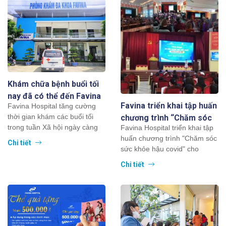
Khám chữa bệnh buổi tối
nay đã có thể đến Favina
Favina triển khai tập huấn
Favina Hospital tăng cường
thời gian khám các buổi tối
chương trình “Chăm sóc
trong tuần Xã hội ngày càng
Favina Hospital triển khai tập
sức khỏe hậu covid” cho
phát triển đồng nghĩa với đó là
huấn chương trình "Chăm sóc
người dân trên địa bàn
Chi tiết
guồng quay...
sức khỏe hậu covid" cho
Huyện Thanh Oai
người dân trên địa bàn Huyện
Chi tiết
Thanh Oai Sau một...