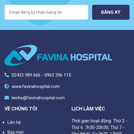
p
a
ĐĂNG KÝ
g
i
n
a
t
02433 989 666 - 0963 396 115
i
www.favinahospital.com
o
lienhe@favinahospital.com
n
VỀ CHÚNG TÔI
LỊCH LÀM VIỆC
Thời gian hoạt động: Thứ 2 -
Liên hệ
Thứ 6: 7h30-20h30; Thứ 7 -
Bảo mật