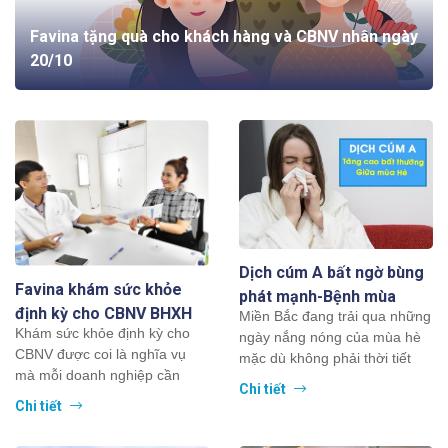
Favina tặng quà cho khách hàng và CBNV nhân ngày
20/10
Dịch cúm A bất ngờ bùng
Favina khám sức khỏe
phát mạnh-Bệnh mùa
định kỳ cho CBNV BHXH
Miền Bắc đang trải qua những
đông lây lan giữa mùa hè
Khám sức khỏe định kỳ cho
Huyện Ứng Hòa và Huyện
ngày nắng nóng của mùa hè
CBNV được coi là nghĩa vụ
mặc dù không phải thời tiết
Thanh Oai
mà mỗi doanh nghiệp cần
lạnh, nồm ẩm của mùa đông
Chi tiết
phải thực hiện với người lao
xuân...
Chi tiết
động.Với đầy...