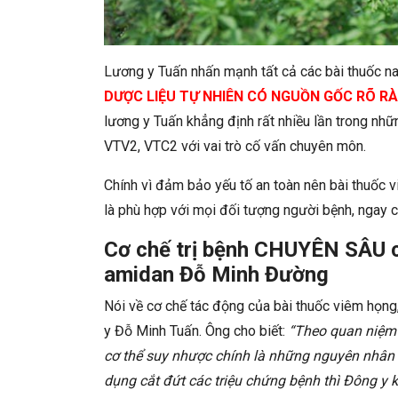
Lương y Tuấn nhấn mạnh tất cả các bài thuốc
DƯỢC LIỆU TỰ NHIÊN CÓ NGUỒN GỐC RÕ RÀ
lương y Tuấn khẳng định rất nhiều lần trong nhữ
VTV2, VTC2 với vai trò cố vấn chuyên môn.
Chính vì đảm bảo yếu tố an toàn nên bài thuố
là phù hợp với mọi đối tượng người bệnh, ngay c
Cơ chế trị bệnh CHUYÊN SÂU c
amidan Đỗ Minh Đường
Nói về cơ chế tác động của bài thuốc viêm họng
y Đỗ Minh Tuấn. Ông cho biết:
“Theo quan niệm 
cơ thể suy nhược chính là những nguyên nhân
dụng cắt đứt các triệu chứng bệnh thì Đông y k