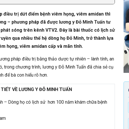
p điều trị dứt điểm bệnh viêm họng, viêm amidan thì
ờng – phương pháp đã được lương y Đỗ Minh Tuấn tư
 phát sóng trên kênh VTV2. Đây là bài thuốc có lịch sử
truyền qua nhiều thế hệ dòng họ Đỗ Minh, trở thành lựa
êm họng, viêm amidan cấp và mãn tính.
ương pháp điều trị bằng thảo dược tự nhiên – lành tính, an
, trong chương trình, lương y Đỗ Minh Tuấn đã chia sẻ cụ
nh
để bà con hiểu rõ hơn.
 TIẾT VỀ LƯƠNG Y ĐỖ MINH TUẤN
inh – Dòng họ có lịch sử hơn 100 năm khám chữa bệnh
Nam