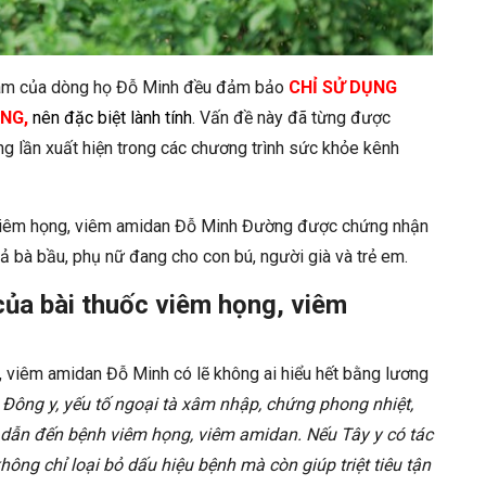
 nam của dòng họ Đỗ Minh đều đảm bảo
CHỈ SỬ DỤNG
NG,
nên đặc biệt lành tính
.
Vấn đề này đã từng được
ng lần xuất hiện trong các chương trình sức khỏe kênh
c viêm họng, viêm amidan Đỗ Minh Đường được chứng nhận
ả bà bầu, phụ nữ đang cho con bú, người già và trẻ em.
ủa bài thuốc viêm họng, viêm
, viêm amidan Đỗ Minh có lẽ không ai hiểu hết bằng lương
Đông y, yếu tố ngoại tà xâm nhập, chứng phong nhiệt,
 dẫn đến bệnh viêm họng, viêm amidan. Nếu Tây y có tác
hông chỉ loại bỏ dấu hiệu bệnh mà còn giúp triệt tiêu tận