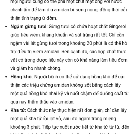
mọi người cũng có thể pha một chút mật ong với nước
chanh ấm để làm dịu amidan bị sưng nóng, đồng thời cải
thiện tình trạng ứ đờm.
Ngậm gừng tươi:
Gừng tươi có chứa hoạt chất Gingerol
giúp tiêu viêm, kháng khuẩn và sát trùng rất tốt. Chỉ cần
ngậm vài lát gừng tươi trong khoảng 20 phút là có thể hỗ
trợ điều trị viêm amidan. Bên cạnh đó, các hợp chất thực
vật có trong dược liệu này còn có khả năng làm tiêu đờm
và giảm ho nhanh chóng.
Hồng khô:
Người bệnh có thể sử dụng hồng khô để cải
thiện các triệu chứng amidan không sốt bằng cách lấy
một quả hồng khô nhai kỹ và nuốt chậm để dưỡng chất từ
quả này thẩm thấu vào amidan.
Kha tử:
Cách thức này thực hiện rất đơn giản, chỉ cần lấy
một quả kha tử rồi lột vỏ, sau đó ngậm trong miệng
khoảng 3 phút. Tiếp tục nuốt nước tiết từ kha tử từ từ, đến