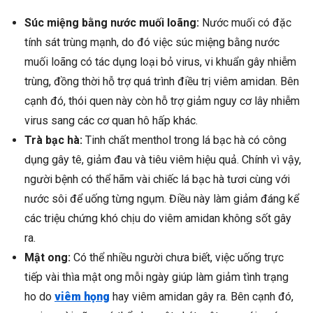
Súc miệng bằng nước muối loãng:
Nước muối có đặc
tính sát trùng mạnh, do đó việc súc miệng bằng nước
muối loãng có tác dụng loại bỏ virus, vi khuẩn gây nhiễm
trùng, đồng thời hỗ trợ quá trình điều trị viêm amidan. Bên
cạnh đó, thói quen này còn hỗ trợ giảm nguy cơ lây nhiễm
virus sang các cơ quan hô hấp khác.
Trà bạc hà:
Tinh chất menthol trong lá bạc hà có công
dụng gây tê, giảm đau và tiêu viêm hiệu quả. Chính vì vậy,
người bệnh có thể hãm vài chiếc lá bạc hà tươi cùng với
nước sôi để uống từng ngụm. Điều này làm giảm đáng kể
các triệu chứng khó chịu do viêm amidan không sốt gây
ra.
Mật ong:
Có thể nhiều người chưa biết, việc uống trực
tiếp vài thìa mật ong mỗi ngày giúp làm giảm tình trạng
ho do
viêm họng
hay viêm amidan gây ra. Bên cạnh đó,