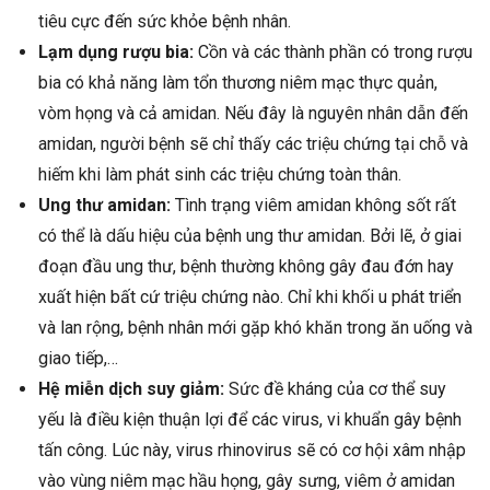
tiêu cực đến sức khỏe bệnh nhân.
Lạm dụng rượu bia:
Cồn và các thành phần có trong rượu
bia có khả năng làm tổn thương niêm mạc thực quản,
vòm họng và cả amidan. Nếu đây là nguyên nhân dẫn đến
amidan, người bệnh sẽ chỉ thấy các triệu chứng tại chỗ và
hiếm khi làm phát sinh các triệu chứng toàn thân.
Ung thư amidan:
Tình trạng viêm amidan không sốt rất
có thể là dấu hiệu của bệnh ung thư amidan. Bởi lẽ, ở giai
đoạn đầu ung thư, bệnh thường không gây đau đớn hay
xuất hiện bất cứ triệu chứng nào. Chỉ khi khối u phát triển
và lan rộng, bệnh nhân mới gặp khó khăn trong ăn uống và
giao tiếp,…
Hệ miễn dịch suy giảm:
Sức đề kháng của cơ thể suy
yếu là điều kiện thuận lợi để các virus, vi khuẩn gây bệnh
tấn công. Lúc này, virus rhinovirus sẽ có cơ hội xâm nhập
vào vùng niêm mạc hầu họng, gây sưng, viêm ở amidan