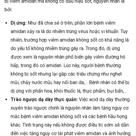
bị viêm amidan mà không có dấu hiệu sốt, nguyên nhân là
bởi:
Dị ứng:
Như đã chia sẻ ở trên, phần lớn bệnh viêm
amidan xảy ra là do nhiễm trùng virus hoặc vi khuẩn. Tuy
nhiên, trường hợp viêm amidan không sốt có khả năng là
do yếu tố không nhiễm trùng gây ra. Trong đó, dị ứng
được xem là nguyên nhân phổ biến gây viêm đường hô
hấp, trong đó có amidan. Lúc này, người bệnh thường
không bị sốt nhưng lại gặp các triệu chứng như nghẹt
mũi, chảy nước mũi, hay nổi ban da,… Bệnh nhân có thể bị
dị ứng với phấn hoa, khói thuốc lá, thực phẩm, bụi bẩn,…
Trào ngược dạ dày thực quản:
Việc acid dạ dày thường
xuyên trào ngược chính là nguyên nhân làm tăng nguy cơ
mắc bệnh viêm amidan không sốt và các bệnh hầu họng
khác. Tình trạng này nếu không được điều trị sớm sẽ dẫn
đến việc tăng nguy cơ tái phát viêm amidan và ảnh hưởng