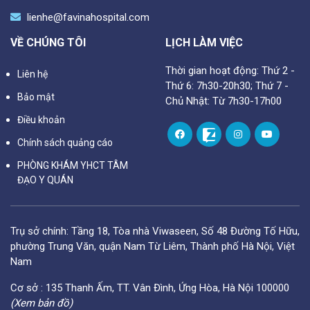
lienhe@favinahospital.com
VỀ CHÚNG TÔI
LỊCH LÀM VIỆC
Thời gian hoạt động: Thứ 2 -
Liên hệ
Thứ 6: 7h30-20h30; Thứ 7 -
Bảo mật
Chủ Nhật: Từ 7h30-17h00
Điều khoản
Chính sách quảng cáo
PHÒNG KHÁM YHCT TÂM
ĐẠO Y QUÁN
Trụ sở chính: Tầng 18, Tòa nhà Viwaseen, Số 48 Đường Tố Hữu,
phường Trung Văn, quận Nam Từ Liêm, Thành phố Hà Nội, Việt
Nam
Cơ sở : 135 Thanh Ấm, TT. Vân Đình, Ứng Hòa, Hà Nội 100000
(Xem bản đồ)