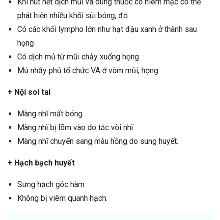
Khi hút hết dịch mũi và dùng thuốc co niêm mạc có thể
phát hiện nhiều khối sùi bóng, đỏ
Có các khối lympho lớn như hạt đậu xanh ở thành sau
họng
Có dịch mủ từ mũi chảy xuống họng
Mủ nhầy phủ tổ chức VA ở vòm mũi, họng.
+ Nội soi tai
Màng nhĩ mất bóng
Màng nhĩ bị lõm vào do tắc vòi nhĩ
Màng nhĩ chuyển sang màu hồng do sung huyết.
+ Hạch bạch huyết
Sưng hạch góc hàm
Không bị viêm quanh hạch.