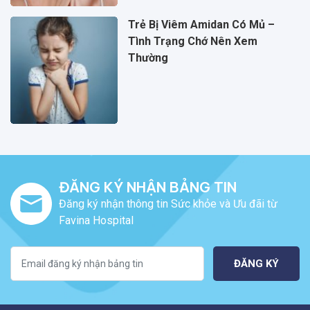
Trẻ Bị Viêm Amidan Có Mủ –
Tình Trạng Chớ Nên Xem
Thường
ĐĂNG KÝ NHẬN BẢNG TIN
Đăng ký nhận thông tin Sức khỏe và Ưu đãi từ
Favina Hospital
ĐĂNG KÝ