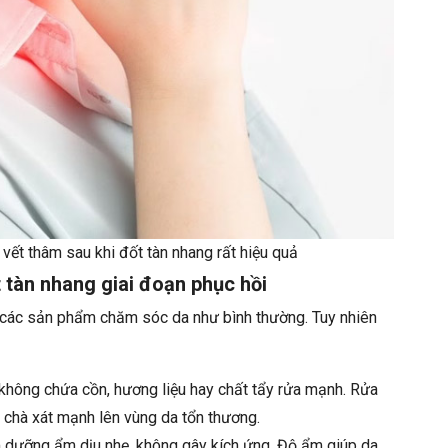
ết thâm sau khi đốt tàn nhang rất hiệu quả
 tàn nhang giai đoạn phục hồi
g các sản phẩm chăm sóc da như bình thường. Tuy nhiên
 không chứa cồn, hương liệu hay chất tẩy rửa mạnh. Rửa
 chà xát mạnh lên vùng da tổn thương.
 dưỡng ẩm dịu nhẹ, không gây kích ứng. Độ ẩm giúp da