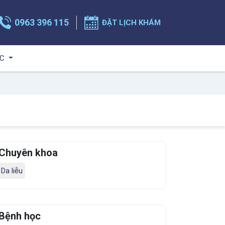
0963 396 115
ĐẶT LỊCH KHÁM
ỨC
Chuyên khoa
Da liễu
Bệnh học