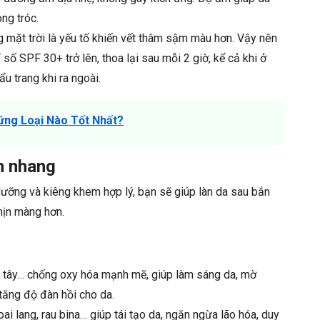
ng tróc.
g mặt trời là yếu tố khiến vết thâm sậm màu hơn. Vậy nên
ố SPF 30+ trở lên, thoa lại sau mỗi 2 giờ, kể cả khi ở
u trang khi ra ngoài.
ng Loại Nào Tốt Nhất?
n nhang
ưỡng và kiêng khem hợp lý, bạn sẽ giúp làn da sau bắn
mịn màng hơn.
âu tây… chống oxy hóa mạnh mẽ, giúp làm sáng da, mờ
 tăng độ đàn hồi cho da.
khoai lang, rau bina… giúp tái tạo da, ngăn ngừa lão hóa, duy