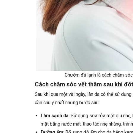
Chườm đá lạnh là cách chăm sóc v
Cách chăm sóc vết thâm sau khi đốt
Sau khi qua một vài ngày, làn da có thể sử dụn
cần chú ý nhất những bước sau:
Làm sạch da
: Sử dụng sữa rửa mặt dịu nhẹ,
mặt bằng nước mát, thao tác nhẹ nhàng, tránh
Dưỡng ẩm
: Bổ sung độ ẩm cho da bằng kem