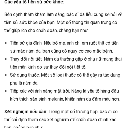
Các yếu tố tiền sử sức khỏe:
Bên cạnh thăm khám lâm sàng, bác sĩ da liễu cũng sẽ hỏi về
tiền sử sức khỏe của bạn. Một số thông tin quan trọng có
thể giúp ích cho chẩn đoán, chẳng hạn như:
Tiền sử gia đình: Nếu bố mẹ, anh chị em ruột thịt có tiền
sử mắc nám da, bạn cũng có nguy cơ cao mắc bệnh.
Thay đổi nội tiết: Nám da thường gặp ở phụ nữ mang thai,
tiền mãn kinh do sự thay đổi nội tiết tố.
Sử dụng thuốc: Một số loại thuốc có thể gây ra tác dụng
phụ là nám da.
Tiếp xúc với ánh nắng mặt trời: Nắng là yếu tố hàng đầu
kích thích sản sinh melanin, khiến nám da đậm màu hơn.
Xét nghiệm nếu cần:
Trong một số trường hợp, bác sĩ có
thể chỉ định thêm các xét nghiệm để chẩn đoán chính xác
hơn, chẳng hạn như: