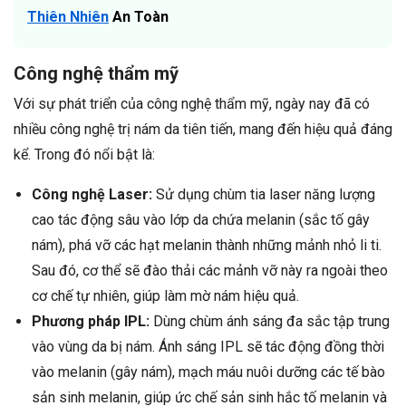
Thiên Nhiên
An Toàn
Công nghệ thẩm mỹ
Với sự phát triển của công nghệ thẩm mỹ, ngày nay đã có
nhiều công nghệ trị nám da tiên tiến, mang đến hiệu quả đáng
kể. Trong đó nổi bật là:
Công nghệ Laser:
Sử dụng chùm tia laser năng lượng
cao tác động sâu vào lớp da chứa melanin (sắc tố gây
nám), phá vỡ các hạt melanin thành những mảnh nhỏ li ti.
Sau đó, cơ thể sẽ đào thải các mảnh vỡ này ra ngoài theo
cơ chế tự nhiên, giúp làm mờ nám hiệu quả.
Phương pháp IPL:
Dùng chùm ánh sáng đa sắc tập trung
vào vùng da bị nám. Ánh sáng IPL sẽ tác động đồng thời
vào melanin (gây nám), mạch máu nuôi dưỡng các tế bào
sản sinh melanin, giúp ức chế sản sinh hắc tố melanin và