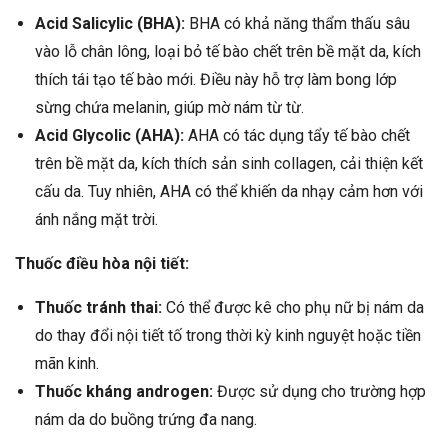
Acid Salicylic (BHA):
BHA có khả năng thẩm thấu sâu
vào lỗ chân lông, loại bỏ tế bào chết trên bề mặt da, kích
thích tái tạo tế bào mới. Điều này hỗ trợ làm bong lớp
sừng chứa melanin, giúp mờ nám từ từ.
Acid Glycolic (AHA):
AHA có tác dụng tẩy tế bào chết
trên bề mặt da, kích thích sản sinh collagen, cải thiện kết
cấu da. Tuy nhiên, AHA có thể khiến da nhạy cảm hơn với
ánh nắng mặt trời.
Thuốc điều hòa nội tiết:
Thuốc tránh thai:
Có thể được kê cho phụ nữ bị nám da
do thay đổi nội tiết tố trong thời kỳ kinh nguyệt hoặc tiền
mãn kinh.
Thuốc kháng androgen:
Được sử dụng cho trường hợp
nám da do buồng trứng đa nang.