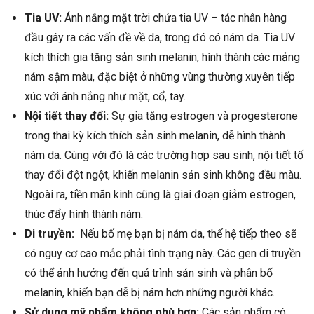
Tia UV:
Ánh nắng mặt trời chứa tia UV – tác nhân hàng
đầu gây ra các vấn đề về da, trong đó có nám da. Tia UV
kích thích gia tăng sản sinh melanin, hình thành các mảng
nám sậm màu, đặc biệt ở những vùng thường xuyên tiếp
xúc với ánh nắng như mặt, cổ, tay.
Nội tiết thay đổi:
Sự gia tăng estrogen và progesterone
trong thai kỳ kích thích sản sinh melanin, dễ hình thành
nám da. Cùng với đó là các trường hợp sau sinh, nội tiết tố
thay đổi đột ngột, khiến melanin sản sinh không đều màu.
Ngoài ra, tiền mãn kinh cũng là giai đoạn giảm estrogen,
thúc đẩy hình thành nám.
Di truyền:
Nếu bố mẹ bạn bị nám da, thế hệ tiếp theo sẽ
có nguy cơ cao mắc phải tình trạng này. Các gen di truyền
có thể ảnh hưởng đến quá trình sản sinh và phân bố
melanin, khiến bạn dễ bị nám hơn những người khác.
Sử dụng mỹ phẩm không phù hợp:
Các sản phẩm có