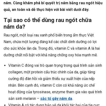
nám. Cùng khám phá bí quyết trị nám bằng rau ngót hiệu
quả, an toàn và dễ thực hiện với bài viết dưới đây.
Tại sao có thể dùng rau ngót chữa
nám da?
Rau ngót, một loại rau xanh phổ biến trong ẩm thực Việt
Nam, chứa một lượng đáng kể các chất dinh dưỡng có lợi
cho sức khỏe làn da. Trong đó, vitamin C và vitamin A là hai
dưỡng chất nổi bật với khả năng chống oxy hóa mạnh mẽ.
Vitamin C đóng vai trò quan trọng trong quá trình sản sinh
collagen, một protein cấu trúc chính của da, giúp tăng
cường độ đàn hồi và giảm thiểu sự xuất hiện của nếp
nhăn. Bên cạnh đó, vitamin C còn có khả năng ức chế
hoạt động của tyrosinase, enzyme tham gia vào quá trình
sản sinh melanin –
sắc tố gây nám da
.
Vitamin A có tác dụng bảo vệ da khỏi tác hại của tia cực