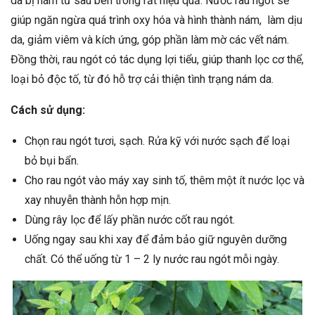
da bị nám từ sâu bên trong rất hiệu quả. Nước rau ngót sẽ
giúp ngăn ngừa quá trình oxy hóa và hình thành nám, làm dịu
da, giảm viêm và kích ứng, góp phần làm mờ các vết nám.
Đồng thời, rau ngót có tác dụng lợi tiểu, giúp thanh lọc cơ thể,
loại bỏ độc tố, từ đó hỗ trợ cải thiện tình trạng nám da.
Cách sử dụng:
Chọn rau ngót tươi, sạch. Rửa kỹ với nước sạch để loại
bỏ bụi bẩn.
Cho rau ngót vào máy xay sinh tố, thêm một ít nước lọc và
xay nhuyễn thành hỗn hợp mịn.
Dùng rây lọc để lấy phần nước cốt rau ngót.
Uống ngay sau khi xay để đảm bảo giữ nguyên dưỡng
chất. Có thể uống từ 1 – 2 ly nước rau ngót mỗi ngày.