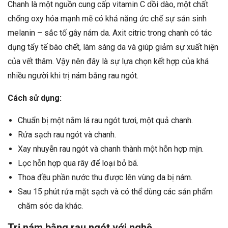
Chanh là một nguồn cung cấp vitamin C dồi dào, một chất
chống oxy hóa mạnh mẽ có khả năng ức chế sự sản sinh
melanin – sắc tố gây nám da. Axit citric trong chanh có tác
dụng tẩy tế bào chết, làm sáng da và giúp giảm sự xuất hiện
của vết thâm. Vậy nên đây là sự lựa chọn kết hợp của khá
nhiều người khi trị nám bằng rau ngót.
Cách sử dụng:
Chuẩn bị một nắm lá rau ngót tươi, một quả chanh.
Rửa sạch rau ngót và chanh.
Xay nhuyễn rau ngót và chanh thành một hỗn hợp mịn.
Lọc hỗn hợp qua rây để loại bỏ bã.
Thoa đều phần nước thu được lên vùng da bị nám.
Sau 15 phút rửa mặt sạch và có thể dùng các sản phẩm
chăm sóc da khác.
Trị nám bằng rau ngót với nghệ