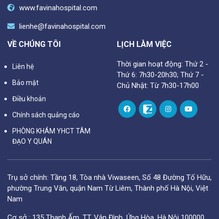
www.favinahospital.com
lienhe@favinahospital.com
VỀ CHÚNG TÔI
LỊCH LÀM VIỆC
Thời gian hoạt động: Thứ 2 -
Liên hệ
Thứ 6: 7h30-20h30; Thứ 7 -
Bảo mật
Chủ Nhật: Từ 7h30-17h00
Điều khoản
Chính sách quảng cáo
PHÒNG KHÁM YHCT TÂM
ĐẠO Y QUÁN
Trụ sở chính: Tầng 18, Tòa nhà Viwaseen, Số 48 Đường Tố Hữu,
phường Trung Văn, quận Nam Từ Liêm, Thành phố Hà Nội, Việt
Nam
Cơ sở : 135 Thanh Ấm, TT. Vân Đình, Ứng Hòa, Hà Nội 100000