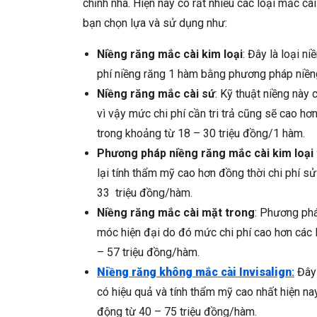
chỉnh nha. Hiện nay có rất nhiều các loại mắc cà
bạn chọn lựa và sử dụng như:
Niềng răng mắc cài kim loại
: Đây là loại n
phí niềng răng 1 hàm bằng phương pháp niền
Niềng răng mắc cài sứ
: Kỹ thuật niềng này
vì vậy mức chi phí cần tri trả cũng sẽ cao hơn
trong khoảng từ 18 – 30 triệu đồng/1 hàm.
Phương pháp niềng răng mắc cài kim loại
lại tính thẩm mỹ cao hơn đồng thời chi phí
33 triệu đồng/hàm.
Niềng răng mắc cài mặt trong
: Phương phá
móc hiện đại do đó mức chi phí cao hơn các 
– 57 triệu đồng/hàm.
Niềng răng không mắc cài Invisalign
:
Đây 
có hiệu quả và tính thẩm mỹ cao nhất hiện nay
động từ 40 – 75 triệu đồng/hàm.