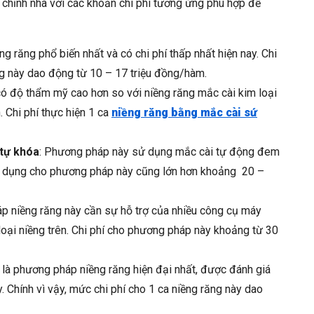
i chỉnh nha với các khoản chi phí tương ứng phù hợp để
iềng răng phổ biến nhất và có chi phí thấp nhất hiện nay. Chi
g này dao động từ 10 – 17 triệu đồng/hàm.
 có độ thẩm mỹ cao hơn so với niềng răng mắc cài kim loại
. Chi phí thực hiện 1 ca
niềng răng bằng mắc cài sứ
 tự khóa
: Phương pháp này sử dụng mắc cài tự động đem
 sử dụng cho phương pháp này cũng lớn hơn khoảng 20 –
p niềng răng này cần sự hỗ trợ của nhiều công cụ máy
loại niềng trên. Chi phí cho phương pháp này khoảng từ 30
là phương pháp niềng răng hiện đại nhất, được đánh giá
. Chính vì vậy, mức chi phí cho 1 ca niềng răng này dao