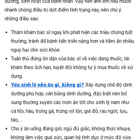
dưỡng, sinh hoạt của bệnh nhân. Vậy nên anh em nếu muốn
nhanh chóng điều trị dứt điểm tình trạng này, nên chú ý
những điều sau:
Thăm khám bác sĩ ngay khi phát hiện các triệu chứng bất
thường, tránh để bệnh tiến triển nặng hơn và tiềm ẩn nhiều
nguy hại cho sức khỏe.
Tuân thủ đúng lời dặn của bác sĩ về việc dùng thuốc, tái
khám theo lịch hẹn, tuyệt đối không tự ý mua thuốc về sử
dụng.
Yếu sinh lý nên ăn gì, kiêng gì?
Xây dựng chế độ dinh
dưỡng phù hợp, cân bằng dinh dưỡng, đặc biệt nên bổ
sung thường xuyên các món ăn tốt cho sinh lý nam như
cá hồi, hàu, trứng gà, trứng vịt lộn, giá đỗ, rau ngót, lựu,
táo,…
Chú ý ăn uống đúng giờ, ngủ đủ giấc, không thức khuya,
không làm việc quá sức, quan hệ tình dục ở mức độ vừa