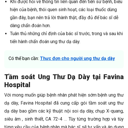
Khi được hỏi về thông tin liên quan đến tiền sử bệnh, biểu
hiện của bệnh, thói quen sinh hoạt, các loại thuốc dùng
gần đây, bạn nên trả lời thành thật, đầy đủ để bác sĩ dễ
dàng chẩn đoán hơn.
Tuân thủ những chỉ định của bác sĩ trước, trong và sau khi
tiến hành chẩn đoán ung thư dạ dày.
Có thể bạn cần:
Thực đơn cho người ung thư dạ dày
Tầm soát Ung Thư Dạ Dày tại Favina
Hospital
Với mong muốn giúp bệnh nhân phát hiện sớm bệnh ung thư
dạ dày, Favina Hospital đã cung cấp gói tầm soát ung thư
dạ dày bao gồm các kỹ thuật: nội soi dạ dày, chụp X-quang,
siêu âm , sinh thiết, CA 72-4 … Tùy từng trường hợp và tùy
từng yêu cầu của bệnh nhân mà bác sĩ sẽ tư vấn và áp dụng