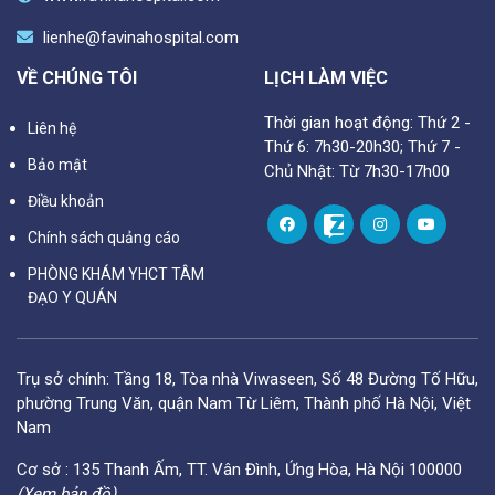
lienhe@favinahospital.com
VỀ CHÚNG TÔI
LỊCH LÀM VIỆC
Thời gian hoạt động: Thứ 2 -
Liên hệ
Thứ 6: 7h30-20h30; Thứ 7 -
Bảo mật
Chủ Nhật: Từ 7h30-17h00
Điều khoản
Chính sách quảng cáo
PHÒNG KHÁM YHCT TÂM
ĐẠO Y QUÁN
Trụ sở chính: Tầng 18, Tòa nhà Viwaseen, Số 48 Đường Tố Hữu,
phường Trung Văn, quận Nam Từ Liêm, Thành phố Hà Nội, Việt
Nam
Cơ sở : 135 Thanh Ấm, TT. Vân Đình, Ứng Hòa, Hà Nội 100000
(Xem bản đồ)