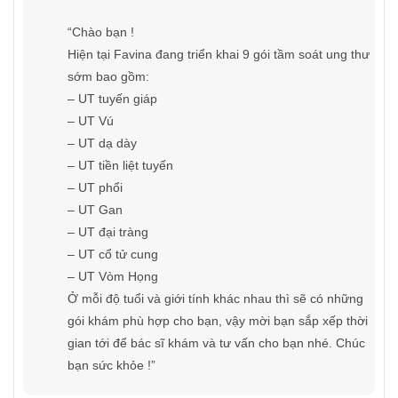
“Chào bạn !
Hiện tại Favina đang triển khai 9 gói tầm soát ung thư
sớm bao gồm:
– UT tuyến giáp
– UT Vú
– UT dạ dày
– UT tiền liệt tuyến
– UT phổi
– UT Gan
– UT đại tràng
– UT cổ tử cung
– UT Vòm Họng
Ở mỗi độ tuổi và giới tính khác nhau thì sẽ có những
gói khám phù hợp cho bạn, vậy mời bạn sắp xếp thời
gian tới để bác sĩ khám và tư vấn cho bạn nhé. Chúc
bạn sức khỏe !”