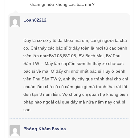
khám gì nữa không các bác nhỉ ?
Loan02212
Đây là cơ sở y tế đa khoa mà em, cái gì người ta chả
có. Chị thấy các bác sĩ ở đây toàn là mời từ các bệnh
viện lớn như:BV103,BV108, BV Bạch Mai, BV Phụ
Sản TW… Mấy lần chị đến sớm thì thấy xe chở các
bác sĩ về mà. Ở đấy chị nhớ nhất bác sĩ Huy ở bệnh
viện Phụ Sản TW ý, anh ấy cấy que tránh thai cho chị
chuẩn lắm chả có có cảm giác gì mà tránh thai rất tốt
đến tận 3 năm liền. Vợ chồng chị quan hệ không biện
pháp nào ngoài cái que đấy mà nửa năm nay chả bị
sao.
Phòng Khám Favina