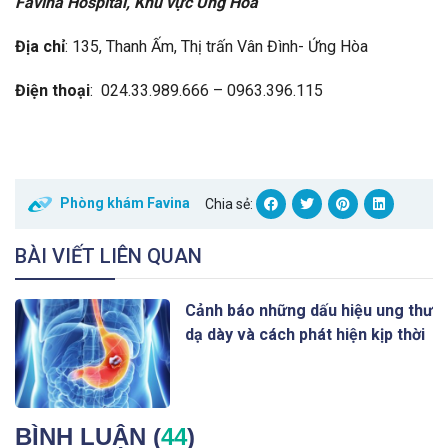
Favina Hospital, Khu vực Ứng Hòa
Địa chỉ
: 135, Thanh Ấm, Thị trấn Vân Đình- Ứng Hòa
Điện thoại
: 024.33.989.666 – 0963.396.115
Phòng khám Favina
Chia sẻ:
BÀI VIẾT LIÊN QUAN
Cảnh báo những dấu hiệu ung thư
dạ dày và cách phát hiện kịp thời
BÌNH LUẬN (
44
)