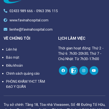
02433 989 666 - 0963 396 115
www.favinahospital.com
lienhe@favinahospital.com
VỀ CHÚNG TÔI
LỊCH LÀM VIỆC
Thời gian hoạt động: Thứ 2 -
Liên hệ
Thứ 6: 7h30-20h30; Thứ 7 -
Bảo mật
Chủ Nhật: Từ 7h30-17h00
Điều khoản
Chính sách quảng cáo
PHÒNG KHÁM YHCT TÂM
ĐẠO Y QUÁN
Trụ sở chính: Tầng 18, Tòa nhà Viwaseen, Số 48 Đường Tố Hữu,