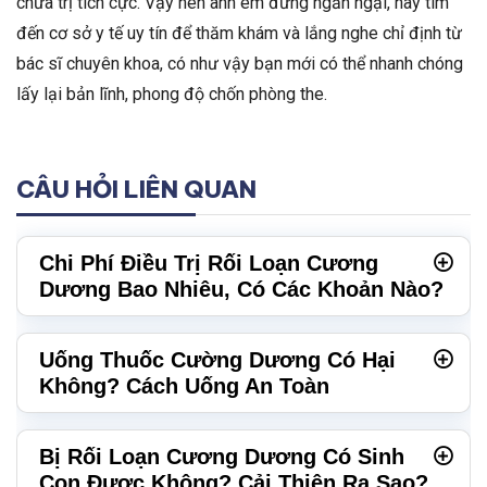
chữa trị tích cực. Vậy nên anh em đừng ngần ngại, hãy tìm
đến cơ sở y tế uy tín để thăm khám và lắng nghe chỉ định từ
bác sĩ chuyên khoa, có như vậy bạn mới có thể nhanh chóng
lấy lại bản lĩnh, phong độ chốn phòng the.
CÂU HỎI LIÊN QUAN
Chi Phí Điều Trị Rối Loạn Cương
Dương Bao Nhiêu, Có Các Khoản Nào?
Uống Thuốc Cường Dương Có Hại
Không? Cách Uống An Toàn
Bị Rối Loạn Cương Dương Có Sinh
Con Được Không? Cải Thiện Ra Sao?