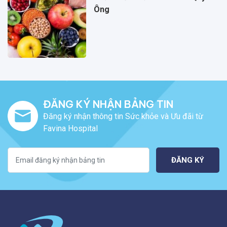
Ông
ĐĂNG KÝ NHẬN BẢNG TIN
Đăng ký nhận thông tin Sức khỏe và Ưu đãi từ
Favina Hospital
ĐĂNG KÝ