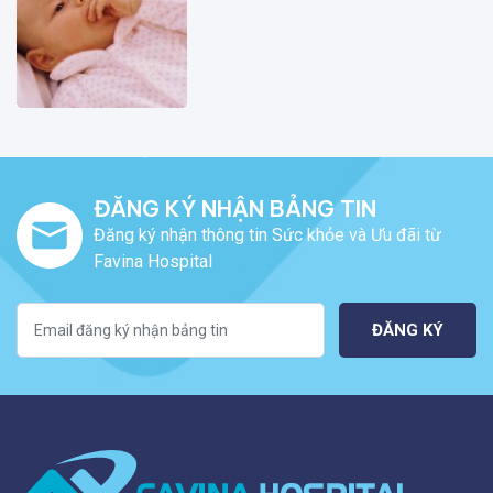
ĐĂNG KÝ NHẬN BẢNG TIN
Đăng ký nhận thông tin Sức khỏe và Ưu đãi từ
Favina Hospital
ĐĂNG KÝ