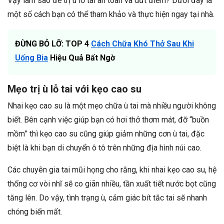
Vậy làm sao để trị ù lỗ tai an toàn và dứt điểm? Dưới đây là
một số cách bạn có thể tham khảo và thực hiện ngay tại nhà.
ĐỪNG BỎ LỠ: TOP 4
Cách Chữa Khó Thở Sau Khi
Uống Bia
Hiệu Quả Bất Ngờ
Mẹo trị ù lỗ tai với kẹo cao su
Nhai kẹo cao su là một mẹo chữa ù tai mà nhiều người không
biết. Bên cạnh việc giúp bạn có hơi thở thơm mát, đỡ “buồn
mồm” thì kẹo cao su cũng giúp giảm những cơn ù tai, đặc
biệt là khi bạn di chuyển ô tô trên những địa hình núi cao.
Các chuyên gia tai mũi họng cho rằng, khi nhai kẹo cao su, hệ
thống cơ vòi nhĩ sẽ co giãn nhiều, tần xuất tiết nước bọt cũng
tăng lên. Do vậy, tình trạng ù, cảm giác bít tắc tai sẽ nhanh
chóng biến mất.