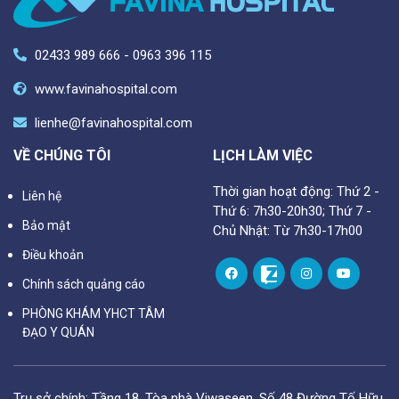
02433 989 666 - 0963 396 115
www.favinahospital.com
lienhe@favinahospital.com
VỀ CHÚNG TÔI
LỊCH LÀM VIỆC
Thời gian hoạt động: Thứ 2 -
Liên hệ
Thứ 6: 7h30-20h30; Thứ 7 -
Bảo mật
Chủ Nhật: Từ 7h30-17h00
Điều khoản
Chính sách quảng cáo
PHÒNG KHÁM YHCT TÂM
ĐẠO Y QUÁN
Trụ sở chính: Tầng 18, Tòa nhà Viwaseen, Số 48 Đường Tố Hữu,