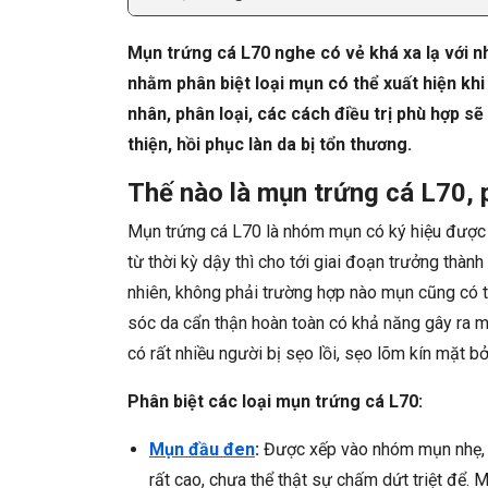
Mụn trứng cá L70 nghe có vẻ khá xa lạ với nh
nhằm phân biệt loại mụn có thể xuất hiện khi
nhân, phân loại, các cách điều trị phù hợp sẽ
thiện, hồi phục làn da bị tổn thương.
Thế nào là mụn trứng cá L70, p
Mụn trứng cá L70 là nhóm mụn có ký hiệu được 
từ thời kỳ dậy thì cho tới giai đoạn trưởng thành
nhiên, không phải trường hợp nào mụn cũng có th
sóc da cẩn thận hoàn toàn có khả năng gây ra m
có rất nhiều người bị sẹo lồi, sẹo lõm kín mặt b
Phân biệt các loại mụn trứng cá L70:
Mụn đầu đen
:
Được xếp vào nhóm mụn nhẹ, kh
rất cao, chưa thể thật sự chấm dứt triệt để. 