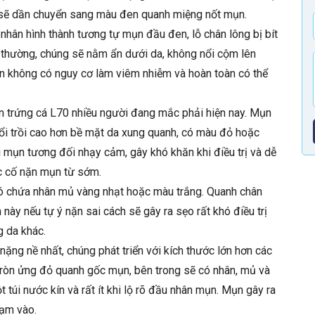
óa sẽ dần chuyển sang màu đen quanh miệng nốt mụn.
hân hình thành tương tự mụn đầu đen, lỗ chân lông bị bít
g thường, chúng sẽ nằm ẩn dưới da, không nổi cộm lên
ụn không có nguy cơ làm viêm nhiễm và hoàn toàn có thể
trứng cá L70 nhiều người đang mắc phải hiện nay. Mụn
nổi trồi cao hơn bề mặt da xung quanh, có màu đỏ hoặc
i mụn tương đối nhạy cảm, gây khó khăn khi điều trị và dễ
c cố nặn mụn từ sớm.
có chứa nhân mủ vàng nhạt hoặc màu trắng. Quanh chân
ày nếu tự ý nặn sai cách sẽ gây ra sẹo rất khó điều trị
 da khác.
ng nề nhất, chúng phát triển với kích thước lớn hơn các
 tròn ửng đỏ quanh gốc mụn, bên trong sẽ có nhân, mủ và
 túi nước kín và rất ít khi lộ rõ đầu nhân mụn. Mụn gây ra
hạm vào.