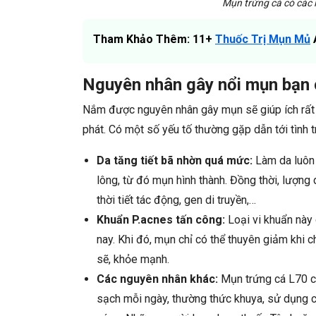
Mụn trứng cá có các
Tham Khảo Thêm: 11+
Thuốc Trị Mụn Mủ
Nguyên nhân gây nổi mụn bạn 
Nắm được nguyên nhân gây mụn sẽ giúp ích rất n
phát. Có một số yếu tố thường gặp dẫn tới tình 
Da tăng tiết bã nhờn quá mức:
Làm da luôn 
lông, từ đó mụn hình thành. Đồng thời, lượng d
thời tiết tác động, gen di truyền,…
Khuẩn P.acnes tấn công:
Loại vi khuẩn này 
nay. Khi đó, mụn chỉ có thể thuyên giảm khi c
sẽ, khỏe mạnh.
Các nguyên nhân khác:
Mụn trứng cá L70 c
sạch mỗi ngày, thường thức khuya, sử dụng c