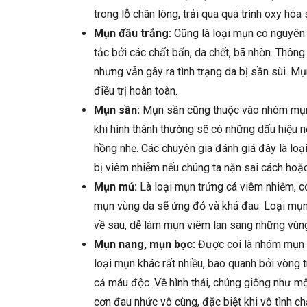
trong lỗ chân lông, trải qua quá trình oxy h
Mụn đầu trắng:
Cũng là loại mụn có nguyên n
tắc bởi các chất bẩn, da chết, bã nhờn. Thôn
nhưng vẫn gây ra tình trạng da bị sần sùi. M
điều trị hoàn toàn.
Mụn sần:
Mụn sần cũng thuộc vào nhóm mụn 
khi hình thành thường sẽ có những dấu hiệu 
hồng nhẹ. Các chuyên gia đánh giá đây là loạ
bị viêm nhiễm nếu chúng ta nặn sai cách hoặ
Mụn mủ:
Là loại mụn trứng cá viêm nhiễm, 
mụn vùng da sẽ ửng đỏ và khá đau. Loại mụn n
về sau, dễ làm mụn viêm lan sang những vùng
Mụn nang, mụn bọc:
Được coi là nhóm mụn nặ
loại mụn khác rất nhiều, bao quanh bởi vòng
cả máu độc. Về hình thái, chúng giống như một
cơn đau nhức vô cùng, đặc biệt khi vô tình c