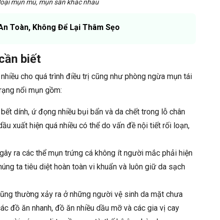
 loại mụn mủ, mụn sần khác nhau
An Toàn, Không Để Lại Thâm Sẹo
cần biết
hiều cho quá trình điều trị cũng như phòng ngừa mụn tái
trạng nổi mụn gồm:
bết dính, ứ đọng nhiều bụi bẩn và da chết trong lỗ chân
ầu xuất hiện quá nhiều có thể do vấn đề nội tiết rối loạn,
gây ra các thể mụn trứng cá không ít người mắc phải hiện
húng ta tiêu diệt hoàn toàn vi khuẩn và luôn giữ da sạch
ũng thường xảy ra ở những người vệ sinh da mặt chưa
ác đồ ăn nhanh, đồ ăn nhiều dầu mỡ và các gia vị cay