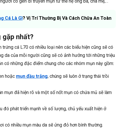
gười có gen di truyền mụn từ thế hệ ông bà, cha mẹ,…
g Cá Là Gì
? Vị Trí Thường Bị Và Cách Chữa An Toàn
g gặp nhất?
 trứng cá L70 có nhiều loại nên các biểu hiện cũng sẽ có
ạng da của mỗi người cũng sẽ có ảnh hưởng tới những triệu
a vẫn có những đặc điểm chung cho các nhóm mụn này gồm:
đen hoặc
mụn đầu trắng
, chúng sẽ luôn ở trạng thái trồi
hân mụn đã hiện rõ và một số nốt mụn có chứa mủ sẽ làm
u đó phát triển mạnh về số lượng, chủ yếu xuất hiện ở
nơi có nhiều mụn màu da sẽ ửng đỏ hơn bình thường.