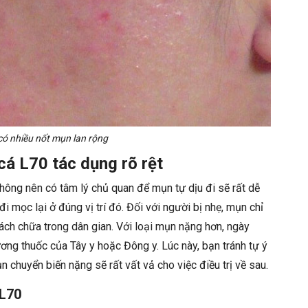
có nhiều nốt mụn lan rộng
á L70 tác dụng rõ rệt
ông nên có tâm lý chủ quan để mụn tự dịu đi sẽ rất dễ
 mọc lại ở đúng vị trí đó. Đối với người bị nhẹ, mụn chỉ
cách chữa trong dân gian. Với loại mụn nặng hơn, ngày
ng thuốc của Tây y hoặc Đông y. Lúc này, bạn tránh tự ý
 chuyển biến nặng sẽ rất vất vả cho việc điều trị về sau.
 L70