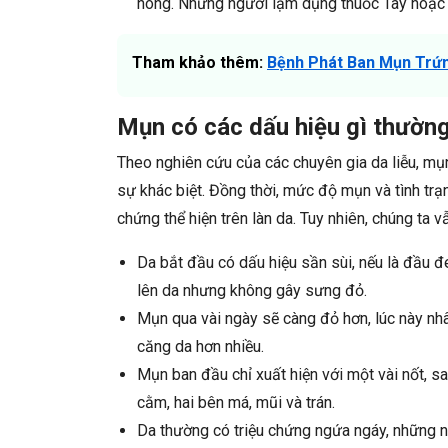
nóng. Những người lạm dụng thuốc Tây hoặc n
Tham khảo thêm:
Bệnh Phát Ban Mụn Trứn
Mụn có các dấu hiệu gì thườn
Theo nghiên cứu của các chuyên gia da liễu, mụn
sự khác biệt. Đồng thời, mức độ mụn và tình tr
chứng thể hiện trên làn da. Tuy nhiên, chúng t
Da bắt đầu có dấu hiệu sần sùi, nếu là đầu 
lên da nhưng không gây sưng đỏ.
Mụn qua vài ngày sẽ càng đỏ hơn, lúc này n
căng da hơn nhiều.
Mụn ban đầu chỉ xuất hiện với một vài nốt, sa
cằm, hai bên má, mũi và trán.
Da thường có triệu chứng ngứa ngáy, những 