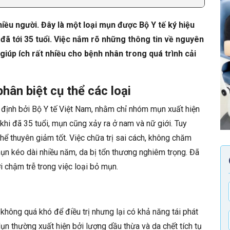
iều người. Đây là một loại mụn được Bộ Y tế ký hiệu
 đã tới 35 tuổi. Việc nắm rõ những thông tin về nguyên
 giúp ích rất nhiều cho bệnh nhân trong quá trình cải
hân biệt cụ thể các loại
định bởi Bộ Y tế Việt Nam, nhằm chỉ nhóm mụn xuất hiện
 khi đã 35 tuổi, mụn cũng xảy ra ở nam và nữ giới. Tuy
ể thuyên giảm tốt. Việc chữa trị sai cách, không chăm
ụn kéo dài nhiều năm, da bị tổn thương nghiêm trọng. Đã
ởi chậm trễ trong việc loại bỏ mụn.
ông quá khó để điều trị nhưng lại có khả năng tái phát
Mụn thường xuất hiện bởi lượng dầu thừa và da chết tích tụ