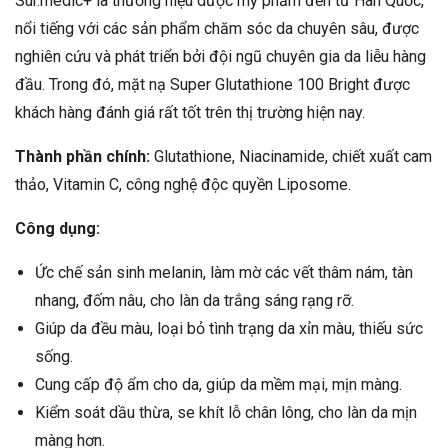
Sur.medic+ là thương hiệu dược mỹ phẩm đến từ Hàn Quốc,
nổi tiếng với các sản phẩm chăm sóc da chuyên sâu, được
nghiên cứu và phát triển bởi đội ngũ chuyên gia da liễu hàng
đầu. Trong đó, mặt nạ Super Glutathione 100 Bright được
khách hàng đánh giá rất tốt trên thị trường hiện nay.
Thành phần chính:
Glutathione, Niacinamide, chiết xuất cam
thảo, Vitamin C, công nghệ độc quyền Liposome.
Công dụng:
Ức chế sản sinh melanin, làm mờ các vết thâm nám, tàn
nhang, đốm nâu, cho làn da trắng sáng rạng rỡ.
Giúp da đều màu, loại bỏ tình trạng da xỉn màu, thiếu sức
sống.
Cung cấp độ ẩm cho da, giúp da mềm mại, mịn màng.
Kiểm soát dầu thừa, se khít lỗ chân lông, cho làn da mịn
màng hơn.