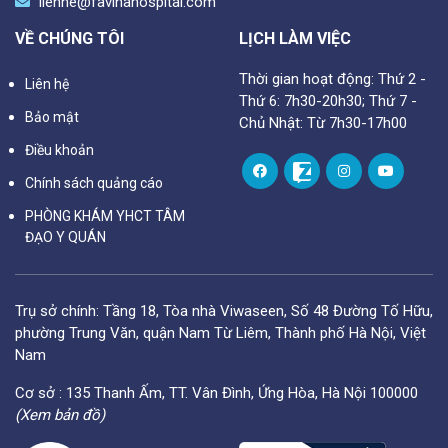
lienhe@favinahospital.com
VỀ CHÚNG TÔI
LỊCH LÀM VIỆC
Thời gian hoạt động: Thứ 2 -
Liên hệ
Thứ 6: 7h30-20h30; Thứ 7 -
Bảo mật
Chủ Nhật: Từ 7h30-17h00
Điều khoản
Chính sách quảng cáo
PHÒNG KHÁM YHCT TÂM
ĐẠO Y QUÁN
Trụ sở chính: Tầng 18, Tòa nhà Viwaseen, Số 48 Đường Tố Hữu,
phường Trung Văn, quận Nam Từ Liêm, Thành phố Hà Nội, Việt
Nam
Cơ sở : 135 Thanh Ấm, TT. Vân Đình, Ứng Hòa, Hà Nội 100000
(Xem bản đồ)