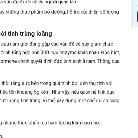
 là vấn đề được nhiều người quan tâm
gay những thực phẩm bổ dưỡng, hỗ trợ cải thiện số lượng
i tinh trùng loãng
 của nam giới đang gặp các vấn đề về suy giảm chức
á trình tổng hợp hơn 300 loại enzyme khác nhau. Đặc biệt,
hormone chính quyết định đặc tính sinh lí nam. Thông qua
 thời tăng sức bền trong quá trình bơi đến thụ tinh với
 tiêu tốn khoảng 5g kẽm. Như vậy, nếu quan hệ tình dục
ất lượng tinh trùng. Vì thế, xây dựng một chế độ ăn cung
sung những thực phẩm có hàm lượng kẽm cao như:
h,…