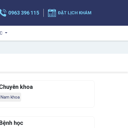
0963 396 115
ĐẶT LỊCH KHÁM
ỨC
Chuyên khoa
Nam khoa
Bệnh học