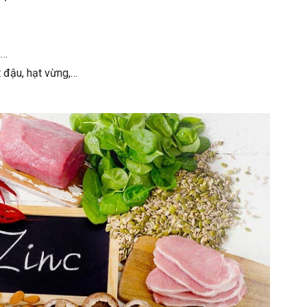
,…
t đậu, hạt vừng,…