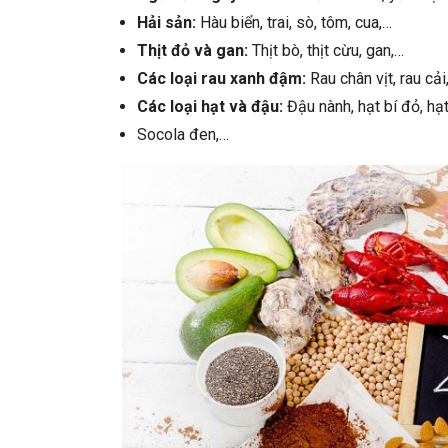
Hải sản:
Hàu biển, trai, sò, tôm, cua,…
Thịt đỏ và gan:
Thịt bò, thịt cừu, gan,…
Các loại rau xanh đậm:
Rau chân vịt, rau cải
Các loại hạt và đậu:
Đậu nành, hạt bí đỏ, hạ
Socola đen,…