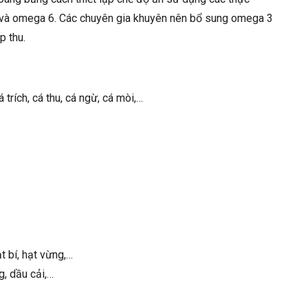
 và omega 6. Các chuyên gia khuyên nên bổ sung omega 3
p thu.
trích, cá thu, cá ngừ, cá mòi,…
t bí, hạt vừng,…
, dầu cải,…