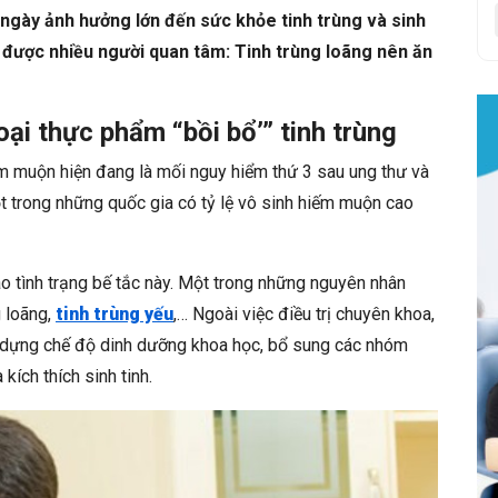
ngày ảnh hưởng lớn đến sức khỏe tinh trùng và sinh
ỏi được nhiều người quan tâm: Tinh trùng loãng nên ăn
oại thực phẩm “bồi bổ’” tinh trùng
m muộn hiện đang là mối nguy hiểm thứ 3 sau ung thư và
t trong những quốc gia có tỷ lệ vô sinh hiếm muộn cao
o tình trạng bế tắc này. Một trong những nguyên nhân
g loãng,
tinh trùng yếu
,… Ngoài việc điều trị chuyên khoa,
ây dựng chế độ dinh dưỡng khoa học, bổ sung các nhóm
kích thích sinh tinh.