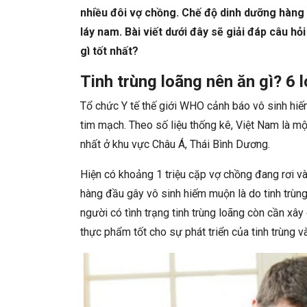
nhiều đôi vợ chồng. Chế độ dinh dưỡng hàng 
láy nam. Bài viết dưới đây sẽ giải đáp câu h
gì tốt nhất?
Tinh trùng loãng nên ăn gì? 6 l
Tổ chức Y tế thế giới WHO cảnh báo vô sinh hiế
tim mạch. Theo số liệu thống kê, Việt Nam là mộ
nhất ở khu vực Châu Á, Thái Bình Dương.
Hiện có khoảng 1 triệu cặp vợ chồng đang rơi và
hàng đầu gây vô sinh hiếm muộn là do tinh trùn
người có tình trạng tinh trùng loãng còn cần x
thực phẩm tốt cho sự phát triển của tinh trùng và 