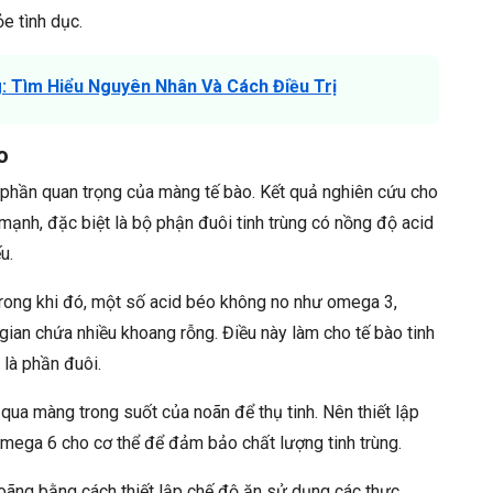
e tình dục.
: Tìm Hiểu Nguyên Nhân Và Cách Điều Trị
o
h phần quan trọng của màng tế bào. Kết quả nghiên cứu cho
mạnh, đặc biệt là bộ phận đuôi tinh trùng có nồng độ acid
u.
Trong khi đó, một số acid béo không no như omega 3,
 gian chứa nhiều khoang rỗng. Điều này làm cho tế bào tinh
 là phần đuôi.
 qua màng trong suốt của noãn để thụ tinh. Nên thiết lập
ega 6 cho cơ thể để đảm bảo chất lượng tinh trùng.
 loãng bằng cách thiết lập chế độ ăn sử dụng các thực