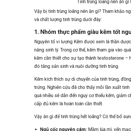
Tinh trùng loãng nên ăn gì
Vậy bị tinh trùng loãng nên ăn gì? Tham khảo n
và chất lượng tinh trùng dưới đây:
1. Nhóm thực phẩm giàu kẽm tốt ngườ
Nguyên tố vi lượng Kẽm được xem là thần dược
năng sinh lý. Trong cơ thể, kẽm tham gia vào qu
kẽm cần thiết cho sự tạo thành testosterone – 
đó tăng sản sinh và nuôi dưỡng tinh trùng.
Kẽm kích thích sự di chuyển của tinh trùng, đồng
trứng. Nghiên cứu đã cho thấy mỗi lần xuất tinh
quá nhiều sẽ dẫn đến nguy cơ thiếu kẽm, giảm ch
cấp đủ kẽm là hoàn toàn cần thiết.
Vậy ăn gì để tinh trùng hết loãng? Có thể bổ 
Ngũ cốc nguyên cám:
Mầm lúa mì, yến mạc