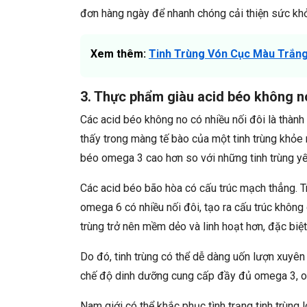
đơn hàng ngày để nhanh chóng cải thiện sức khỏ
Xem thêm:
Tinh Trùng Vón Cục Màu Trắng
3. Thực phẩm giàu acid béo không n
Các acid béo không no có nhiều nối đôi là thàn
thấy trong màng tế bào của một tinh trùng khỏe 
béo omega 3 cao hơn so với những tinh trùng yế
Các acid béo bão hòa có cấu trúc mạch thẳng. 
omega 6 có nhiều nối đôi, tạo ra cấu trúc không
trùng trở nên mềm dẻo và linh hoạt hơn, đặc biệt
Do đó, tinh trùng có thể dễ dàng uốn lượn xuyên
chế độ dinh dưỡng cung cấp đầy đủ omega 3, om
Nam giới có thể khắc phục tình trạng tinh trùng