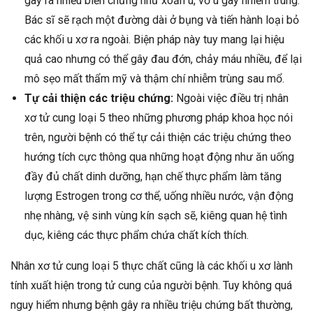
gây ra nhiều biến chứng như xoắn u, vỡ u gây nhiễm trùng.
Bác sĩ sẽ rạch một đường dài ở bụng và tiến hành loại bỏ
các khối u xơ ra ngoài. Biện pháp này tuy mang lại hiệu
quả cao nhưng có thể gây đau đớn, chảy máu nhiều, để lại
mô sẹo mất thẩm mỹ và thậm chí nhiễm trùng sau mổ.
Tự cải thiện các triệu chứng:
Ngoài việc điều trị nhân
xơ tử cung loại 5 theo những phương pháp khoa học nói
trên, người bệnh có thể tự cải thiện các triệu chứng theo
hướng tích cực thông qua những hoạt động như ăn uống
đầy đủ chất dinh dưỡng, hạn chế thực phẩm làm tăng
lượng Estrogen trong cơ thể, uống nhiều nước, vận động
nhẹ nhàng, vệ sinh vùng kín sạch sẽ, kiêng quan hệ tình
dục, kiêng các thực phẩm chứa chất kích thích.
Nhân xơ tử cung loại 5 thực chất cũng là các khối u xơ lành
tính xuất hiện trong tử cung của người bệnh. Tuy không quá
nguy hiểm nhưng bệnh gây ra nhiều triệu chứng bất thường,