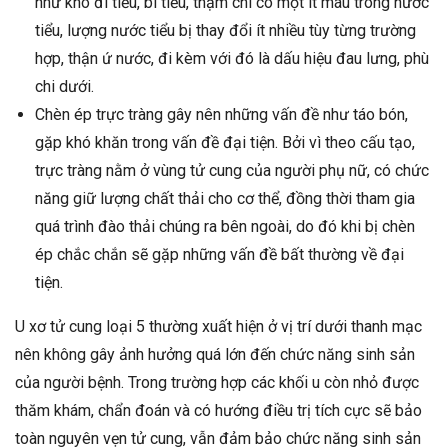
như khó đi tiểu, bí tiểu, thậm chí có một ít máu trong nước
tiểu, lượng nước tiểu bị thay đổi ít nhiều tùy từng trường
hợp, thận ứ nước, đi kèm với đó là dấu hiệu đau lưng, phù
chi dưới.
Chèn ép trực tràng gây nên những vấn đề như táo bón,
gặp khó khăn trong vấn đề đại tiện. Bởi vì theo cấu tạo,
trực tràng nằm ở vùng tử cung của người phụ nữ, có chức
năng giữ lượng chất thải cho cơ thể, đồng thời tham gia
quá trình đào thải chúng ra bên ngoài, do đó khi bị chèn
ép chắc chắn sẽ gặp những vấn đề bất thường về đại
tiện.
U xơ tử cung loại 5 thường xuất hiện ở vị trí dưới thanh mạc
nên không gây ảnh hưởng quá lớn đến chức năng sinh sản
của người bệnh. Trong trường hợp các khối u còn nhỏ được
thăm khám, chẩn đoán và có hướng điều trị tích cực sẽ bảo
toàn nguyên vẹn tử cung, vẫn đảm bảo chức năng sinh sản