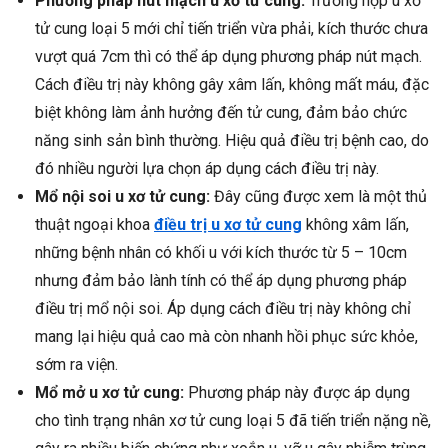
Phương pháp nút mạch u xơ tử cung:
Trường hợp u xơ
tử cung loại 5 mới chỉ tiến triển vừa phải, kích thước chưa
vượt quá 7cm thì có thể áp dụng phương pháp nút mạch.
Cách điều trị này không gây xâm lấn, không mất máu, đặc
biệt không làm ảnh hưởng đến tử cung, đảm bảo chức
năng sinh sản bình thường. Hiệu quả điều trị bệnh cao, do
đó nhiều người lựa chọn áp dụng cách điều trị này.
Mổ nội soi u xơ tử cung:
Đây cũng được xem là một thủ
thuật ngoại khoa
điều trị u xơ tử cung
không xâm lấn,
những bệnh nhân có khối u với kích thước từ 5 – 10cm
nhưng đảm bảo lành tính có thể áp dụng phương pháp
điều trị mổ nội soi. Áp dụng cách điều trị này không chỉ
mang lại hiệu quả cao mà còn nhanh hồi phục sức khỏe,
sớm ra viện.
Mổ mở u xơ tử cung:
Phương pháp này được áp dụng
cho tình trạng nhân xơ tử cung loại 5 đã tiến triển nặng nề,