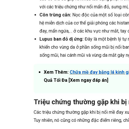
với các triệu chứng như nổi mẩn đỏ, sưng mí,
Côn trùng cắn:
Nọc độc của một số loại côn t
hệ miễn dịch của cơ thể giải phóng các hista
đay, mẩn ngứa,… ở các khu vực như mắt, tay c
Lupus ban đỏ dị ứng:
Đây là một bệnh lý tự 
khiến cho vùng da ở phần sống mũi bị nổi ba
sống mũi, hai cánh mũi và vùng da mắt gây ng
Xem Thêm:
Chữa mề đay bằng lá kinh gi
Quả Tối Đa [Xem ngay đáp án]
Triệu chứng thường gặp khi bị
Các triệu chứng thường gặp khi bị nổi mề đay x
Tuy nhiên, nó cũng có những đặc điểm riêng, chỉ