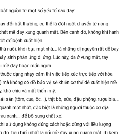
 bắt nguồn từ một số yếu tố sau đây:
thay đổi bất thường, cụ thể là đột ngột chuyển từ nóng
 phát mề đay xung quanh mắt. Bên cạnh đó, không khí hanh
ốt để bệnh xuất hiện.
hú nuôi, khói bụi, mạt nhà,… là những dị nguyên rất dễ bay
nảy sinh phản ứng dị ứng. Lúc này, da ở vùng mắt, tay
nổi mề đay hoặc mẩn ngứa.
thuộc dạng nhạy cảm thì việc tiếp xúc trực tiếp với hóa
…) mà không có đồ bảo vệ sẽ khiến cơ thể dễ xuất hiện mề
, khó chịu và mất thẩm mỹ.
hải sản (tôm, cua, ốc,…), thịt bò, sữa, đậu phộng, rượu bia,…
uanh mắt nhất, đặc biệt là những người thuộc cơ địa
 rau xanh,… để bổ sung chất xơ.
khi sử dụng không đúng cách hoặc dùng với liều lượng
ng đó, tiêu biểu nhất là nổi mề đay xung quanh mắt, đi kèm