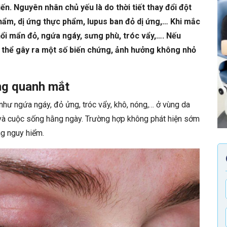
n. Nguyên nhân chủ yếu là do thời tiết thay đổi đột
phẩm, dị ứng thực phẩm, lupus ban đỏ dị ứng,… Khi mắc
nổi mẩn đỏ, ngứa ngáy, sưng phù, tróc vẩy,…. Nếu
có thể gây ra một số biến chứng, ảnh hưởng không nhỏ
ng quanh mắt
như ngứa ngáy, đỏ ửng, tróc vẩy, khô, nóng,… ở vùng da
à cuộc sống hằng ngày. Trường hợp không phát hiện sớm
ng nguy hiểm.