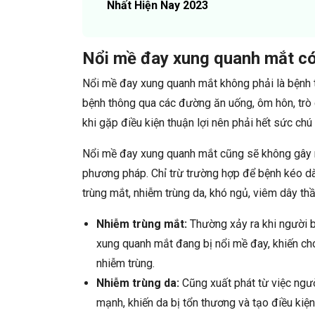
Nhất Hiện Nay 2023
Nổi mề đay xung quanh mắt có
Nổi mề đay xung quanh mắt không phải là bệnh tr
bệnh thông qua các đường ăn uống, ôm hôn, trò c
khi gặp điều kiện thuận lợi nên phải hết sức chú 
Nổi mề đay xung quanh mắt cũng sẽ không gây ng
phương pháp. Chỉ trừ trường hợp để bệnh kéo dài
trùng mắt, nhiễm trùng da, khó ngủ, viêm dây thầ
Nhiễm trùng mắt:
Thường xảy ra khi người b
xung quanh mắt đang bị nổi mề đay, khiến ch
nhiễm trùng.
Nhiễm trùng da:
Cũng xuất phát từ việc ngườ
mạnh, khiến da bị tổn thương và tạo điều kiện