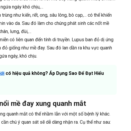
 ngứa ngáy khó chịu,…
rùng như kiến, rết, ong, sâu lông, bò cạp,… có thể khiến
min vào da. Sau đó làm cho chúng phát sinh các nốt mề
hân, lưng, đùi,…
miễn có liên quan đến tính di truyền. Lupus ban đỏ dị ứng
n đỏ giống như mề đay. Sau đó lan dần ra khu vực quanh
ứa ngáy, khó chịu.
ới
có hiệu quả không? Áp Dụng Sao Để Đạt Hiểu
 nổi mề đay xung quanh mắt
ung quanh mắt có thể nhầm lẫn với một số bệnh lý khác.
 cần chú ý quan sát sẽ dễ dàng nhận ra. Cụ thể như sau: