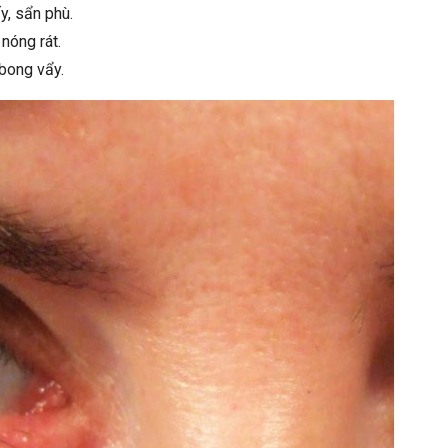
y, sẩn phù.
 nóng rát.
bong vẩy.