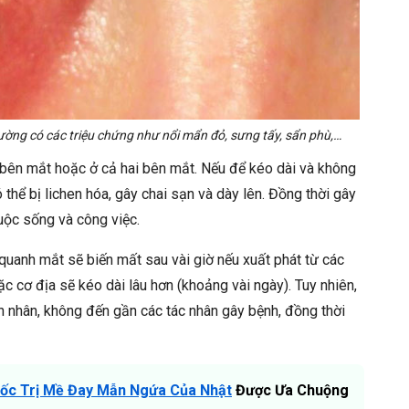
ường có các triệu chứng như nổi mẩn đỏ, sưng tấy, sẩn phù,…
 bên mắt hoặc ở cả hai bên mắt. Nếu để kéo dài và không
thể bị lichen hóa, gây chai sạn và dày lên. Đồng thời gây
ộc sống và công việc.
quanh mắt sẽ biến mất sau vài giờ nếu xuất phát từ các
c cơ địa sẽ kéo dài lâu hơn (khoảng vài ngày). Tuy nhiên,
n nhân, không đến gần các tác nhân gây bệnh, đồng thời
ốc Trị Mề Đay Mẫn Ngứa Của Nhật
Được Ưa Chuộng