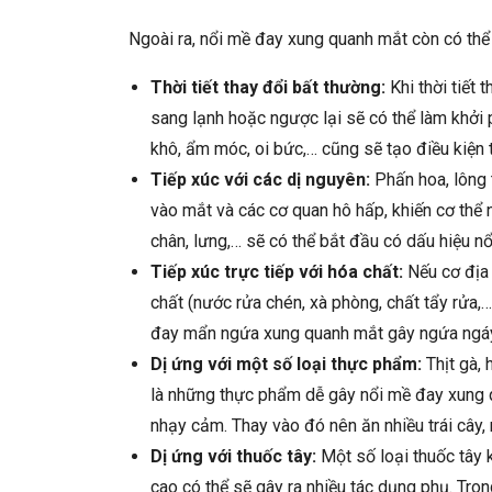
Ngoài ra, nổi mề đay xung quanh mắt còn có thể
Thời tiết thay đổi bất thường:
Khi thời tiết 
sang lạnh hoặc ngược lại sẽ có thể làm khởi
khô, ẩm móc, oi bức,… cũng sẽ tạo điều kiện t
Tiếp xúc với các dị nguyên:
Phấn hoa, lông t
vào mắt và các cơ quan hô hấp, khiến cơ thể 
chân, lưng,… sẽ có thể bắt đầu có dấu hiệu 
Tiếp xúc trực tiếp với hóa chất:
Nếu cơ địa 
chất (nước rửa chén, xà phòng, chất tẩy rửa,
đay mẩn ngứa xung quanh mắt gây ngứa ngáy
Dị ứng với một số loại thực phẩm:
Thịt gà, 
là những thực phẩm dễ gây nổi mề đay xung q
nhạy cảm. Thay vào đó nên ăn nhiều trái cây,
Dị ứng với thuốc tây:
Một số loại thuốc tây 
cao có thể sẽ gây ra nhiều tác dụng phụ. Tro