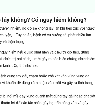
 lây không? Có nguy hiểm không?
uyền nhiễm, do đó sẽ không lây lan khi tiếp xúc với người
huyện,…. Tuy nhiên, bệnh có xu hướng tái phát nhiều lần
ý và thận trọng.
uy hiểm nếu được phát hiện và điều trị kịp thời, đúng
, chữa trị sai cách,… mới gây ra các biến chứng như nhiễm
n kinh,… Cụ thể như sau:
ệnh dùng tay gãi, chạm hoặc chà xát vào vùng vùng da
o vi khuẩn dễ dàng xâm nhập vào mắt và gây ra tình trạng
i bị nổi mề đay xung quanh mắt dùng tay gãi hoặc chà xát
 thuận lợi để các tác nhân gây hại tấn công vào và gây