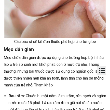
Các bác sĩ sẽ kê đơn thuốc phù hợp cho từng bé
Mẹo dân gian
Mẹo chữa dân gian được áp dụng cho trường hợp bệnh hắc
lào ở trẻ sơ sinh mới khởi phát, còn ở mức độ nhẹ. Thông
thường, những bài thuốc được sử dụng có nguồn gốc là thảo
dược thiên nhiên nên khá an toàn, lành tính cho làn da mỏng
manh của trẻ nhỏ. Tham khảo:
Rau răm:
Chuẩn bị một nắm lá rau răm, rửa sạch và ngâm
nước muối 15 phút. Lá rau răm đem giã nát rồi ép nước
cốt để thoa lên vị trí da bị hắc lào của trẻ. Sau 15 phút vệ