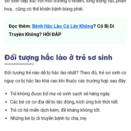
sơ sinh tiếp xúc với môi trường ô nhiễm, lông động vật, phấn
hoa,…cũng có thể khiến bệnh bùng phát.
Đọc thêm:
Bệnh Hắc Lào Có Lây Không
? Có Bị Di
Truyền Không? HỎI ĐÁP
Đối tượng hắc lào ở trẻ sơ sinh
Đối tượng trẻ nào dễ bị hắc lào nhất? Theo đó, trẻ sơ sinh có
nguy cơ bị hắc lào khá cao khi thuộc các trường hợp sau đây:
Trẻ không được bố mẹ vệ sinh sạch sẽ hàng ngày.
Các bé có cơ địa dễ bị tác động, kích ứng bởi thời tiết.
Trẻ có hệ miễn dịch kém, đề kháng không tốt.
Những bé bị di truyền bệnh từ cha, mẹ.