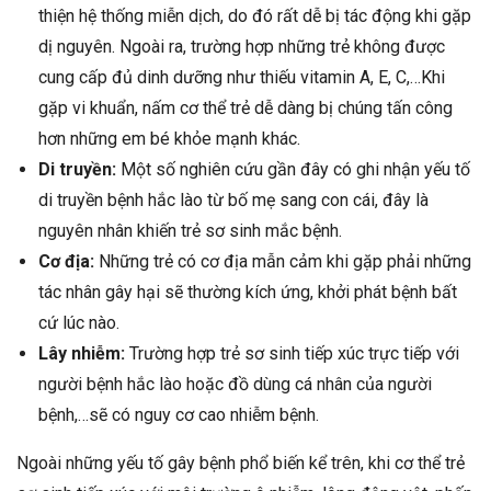
thiện hệ thống miễn dịch, do đó rất dễ bị tác động khi gặp
dị nguyên. Ngoài ra, trường hợp những trẻ không được
cung cấp đủ dinh dưỡng như thiếu vitamin A, E, C,…Khi
gặp vi khuẩn, nấm cơ thể trẻ dễ dàng bị chúng tấn công
hơn những em bé khỏe mạnh khác.
Di truyền:
Một số nghiên cứu gần đây có ghi nhận yếu tố
di truyền bệnh hắc lào từ bố mẹ sang con cái, đây là
nguyên nhân khiến trẻ sơ sinh mắc bệnh.
Cơ địa:
Những trẻ có cơ địa mẫn cảm khi gặp phải những
tác nhân gây hại sẽ thường kích ứng, khởi phát bệnh bất
cứ lúc nào.
Lây nhiễm:
Trường hợp trẻ sơ sinh tiếp xúc trực tiếp với
người bệnh hắc lào hoặc đồ dùng cá nhân của người
bệnh,…sẽ có nguy cơ cao nhiễm bệnh.
Ngoài những yếu tố gây bệnh phổ biến kể trên, khi cơ thể trẻ