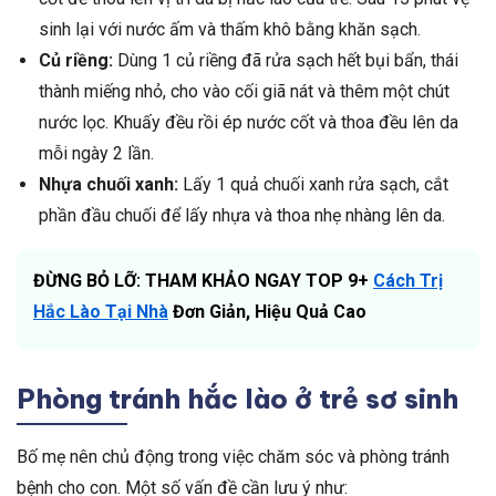
sinh lại với nước ấm và thấm khô bằng khăn sạch.
Củ riềng:
Dùng 1 củ riềng đã rửa sạch hết bụi bẩn, thái
thành miếng nhỏ, cho vào cối giã nát và thêm một chút
nước lọc. Khuấy đều rồi ép nước cốt và thoa đều lên da
mỗi ngày 2 lần.
Nhựa chuối xanh:
Lấy 1 quả chuối xanh rửa sạch, cắt
phần đầu chuối để lấy nhựa và thoa nhẹ nhàng lên da.
ĐỪNG BỎ LỠ: THAM KHẢO NGAY TOP 9+
Cách Trị
Hắc Lào Tại Nhà
Đơn Giản, Hiệu Quả Cao
Phòng tránh hắc lào ở trẻ sơ sinh
Bố mẹ nên chủ động trong việc chăm sóc và phòng tránh
bệnh cho con. Một số vấn đề cần lưu ý như: