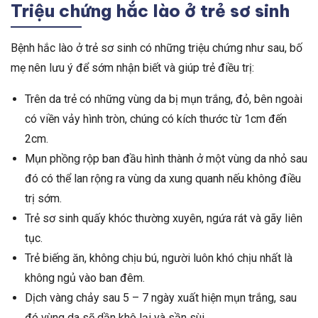
Triệu chứng hắc lào ở trẻ sơ sinh
Bệnh hắc lào ở trẻ sơ sinh có những triệu chứng như sau, bố
mẹ nên lưu ý để sớm nhận biết và giúp trẻ điều trị:
Trên da trẻ có những vùng da bị mụn trắng, đỏ, bên ngoài
có viền vảy hình tròn, chúng có kích thước từ 1cm đến
2cm.
Mụn phồng rộp ban đầu hình thành ở một vùng da nhỏ sau
đó có thể lan rộng ra vùng da xung quanh nếu không điều
trị sớm.
Trẻ sơ sinh quấy khóc thường xuyên, ngứa rát và gãy liên
tục.
Trẻ biếng ăn, không chịu bú, người luôn khó chịu nhất là
không ngủ vào ban đêm.
Dịch vàng chảy sau 5 – 7 ngày xuất hiện mụn trắng, sau
đó vùng da sẽ dần khô lại và sần sùi.