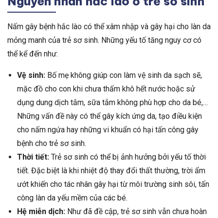
Nguyên nhân hắc lào ở trẻ sơ sinh
Nấm gây bệnh hắc lào có thể xâm nhập và gây hại cho làn da
mỏng manh của trẻ sơ sinh. Những yếu tố tăng nguy cơ có
thể kể đến như:
Vệ sinh:
Bố mẹ không giúp con làm vệ sinh da sạch sẽ,
mặc đồ cho con khi chưa thấm khô hết nước hoặc sử
dụng dung dịch tắm, sữa tắm không phù hợp cho da bé,…
Những vấn đề này có thể gây kích ứng da, tạo điều kiện
cho nấm ngứa hay những vi khuẩn có hại tấn công gây
bệnh cho trẻ sơ sinh.
Thời tiết:
Trẻ sơ sinh có thể bị ảnh hưởng bởi yếu tố thời
tiết. Đặc biệt là khi nhiệt độ thay đổi thất thường, trời ẩm
ướt khiến cho tác nhân gây hại từ môi trường sinh sôi, tấn
công làn da yếu mềm của các bé.
Hệ miễn dịch:
Như đã đề cập, trẻ sơ sinh vẫn chưa hoàn