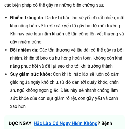
các biện pháp có thể gây ra những biến chứng sau:
Nhiễm trùng da:
Da trẻ bị hắc lào sẽ yếu đi rất nhiều, mất
khả năng bảo vệ trước các yếu tố gây hại từ môi trường.
Khi này các loại nấm khuẩn sẽ tấn công lên vết thương và
gây nhiễm trùng.
Bội nhiễm da:
Các tổn thương về lâu dài có thể gây ra bội
nhiễm, khiến tế bào da hư hỏng hoàn toàn, không còn khả
năng phục hồi và để lại sẹo cho tới khi trưởng thành.
Suy giảm sức khỏe:
Con khi bị hắc lào sẽ luôn có cảm
giác ngứa ngáy khó chịu, từ đó dẫn tới quấy khóc, chán
ăn, ngủ không ngon giấc. Điều này sẽ nhanh chóng làm
sức khỏe của con sụt giảm rõ rệt, con gầy yếu và xanh
xao hơn.
ĐỌC NGAY:
Hắc Lào Có Nguy Hiểm Không
? Bệnh