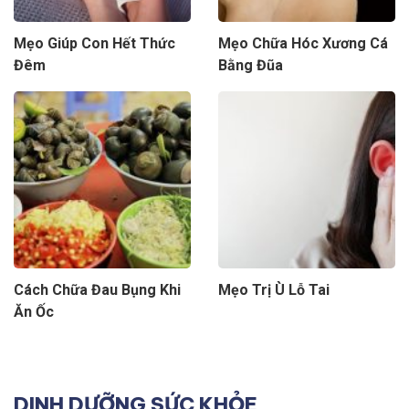
Mẹo Giúp Con Hết Thức
Mẹo Chữa Hóc Xương Cá
Đêm
Bằng Đũa
Cách Chữa Đau Bụng Khi
Mẹo Trị Ù Lỗ Tai
Ăn Ốc
DINH DƯỠNG SỨC KHỎE