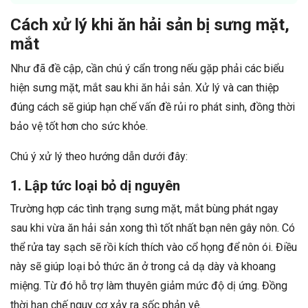
Cách xử lý khi ăn hải sản bị sưng mặt,
mắt
Như đã đề cập, cần chú ý cẩn trong nếu gặp phải các biểu
hiện sưng mặt, mắt sau khi ăn hải sản. Xử lý và can thiệp
đúng cách sẽ giúp hạn chế vấn đề rủi ro phát sinh, đồng thời
bảo vệ tốt hơn cho sức khỏe.
Chú ý xử lý theo hướng dẫn dưới đây:
1. Lập tức loại bỏ dị nguyên
Trường hợp các tình trạng sưng mặt, mắt bùng phát ngay
sau khi vừa ăn hải sản xong thì tốt nhất bạn nên gây nôn. Có
thể rửa tay sạch sẽ rồi kích thích vào cổ họng để nôn ói. Điều
này sẽ giúp loại bỏ thức ăn ở trong cả dạ dày và khoang
miệng. Từ đó hỗ trợ làm thuyên giảm mức độ dị ứng. Đồng
thời hạn chế nguy cơ xảy ra sốc phản vệ.