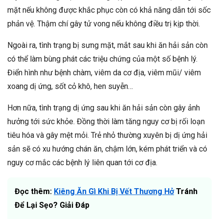
mặt nếu không được khắc phục còn có khả năng dẫn tới sốc
phản vệ. Thậm chí gây tử vong nếu không điều trị kịp thời.
Ngoài ra, tình trạng bị sưng mặt, mắt sau khi ăn hải sản còn
có thể làm bùng phát các triệu chứng của một số bệnh lý.
Điển hình như bệnh chàm, viêm da cơ địa, viêm mũi/ viêm
xoang dị ứng, sốt cỏ khô, hen suyễn…
Hơn nữa, tình trạng dị ứng sau khi ăn hải sản còn gây ảnh
hưởng tới sức khỏe. Đồng thời làm tăng nguy cơ bị rối loạn
tiêu hóa và gây mệt mỏi. Trẻ nhỏ thường xuyên bị dị ứng hải
sản sẽ có xu hướng chán ăn, chậm lớn, kém phát triển và có
nguy cơ mắc các bệnh lý liên quan tới cơ địa.
Đọc thêm:
Kiêng Ăn Gì Khi Bị Vết Thương Hở
Tránh
Để Lại Sẹo? Giải Đáp