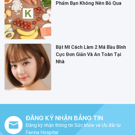
Phẩm Bạn Không Nên Bỏ Qua
Bật Mí Cách Làm 2 Má Bầu Bĩnh
Cực Đơn Giản Và An Toàn Tại
Nhà
ĐĂNG KÝ NHẬN BẢNG TIN
Đăng ký nhận thông tin Sức khỏe và Ưu đãi từ
Favina Hospital