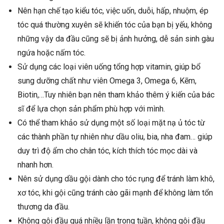
Nên hạn chế tạo kiểu tóc, việc uốn, duỗi, hấp, nhuộm, ép
tóc quá thường xuyên sẽ khiến tóc của bạn bị yếu, không
những vậy da đầu cũng sẽ bị ảnh hưởng, dễ sản sinh gàu
ngứa hoặc nấm tóc.
Sử dụng các loại viên uống tổng hợp vitamin, giúp bổ
sung dưỡng chất như viên Omega 3, Omega 6, Kẽm,
Biotin,…Tuy nhiên bạn nên tham khảo thêm ý kiến của bác
sĩ để lựa chọn sản phẩm phù hợp với mình.
Có thể tham khảo sử dụng một số loại mặt nạ ủ tóc từ
các thành phần tự nhiên như dầu oliu, bia, nha đam… giúp
duy trì độ ẩm cho chân tóc, kích thích tóc mọc dài và
nhanh hơn.
Nên sử dụng dầu gội dành cho tóc rụng để tránh làm khô,
xơ tóc, khi gội cũng tránh cào gãi mạnh để không làm tổn
thương da đầu.
Không gội đầu quá nhiều lần trong tuần, không gội đầu