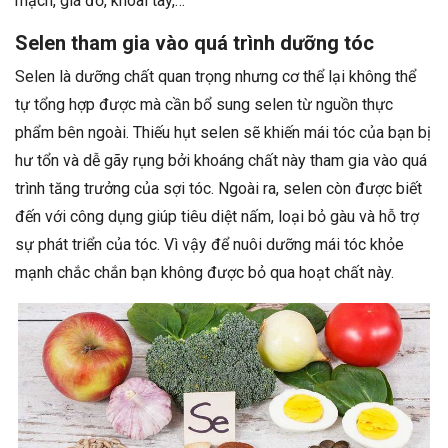
mạch, giá đỗ, khoai tây,…
Selen tham gia vào quá trình dưỡng tóc
Selen là dưỡng chất quan trọng nhưng cơ thể lại không thể
tự tổng hợp được mà cần bổ sung selen từ nguồn thực
phẩm bên ngoài. Thiếu hụt selen sẽ khiến mái tóc của bạn bị
hư tổn và dễ gãy rụng bởi khoáng chất này tham gia vào quá
trình tăng trưởng của sợi tóc. Ngoài ra, selen còn được biết
đến với công dụng giúp tiêu diệt nấm, loại bỏ gàu và hỗ trợ
sự phát triển của tóc. Vì vậy để nuôi dưỡng mái tóc khỏe
mạnh chắc chắn bạn không được bỏ qua hoạt chất này.