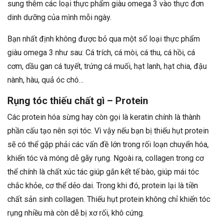
sung thêm các loại thực phẩm giàu omega 3 vào thực đơn
dinh dưỡng của mình mỗi ngày.
Bạn nhất định không được bỏ qua một số loại thực phẩm
giàu omega 3 như sau: Cá trích, cá mòi, cá thu, cá hồi, cá
cơm, dầu gan cá tuyết, trứng cá muối, hạt lanh, hạt chia, đậu
nành, hàu, quả óc chó…
Rụng tóc thiếu chất gì – Protein
Các protein hóa sừng hay còn gọi là keratin chính là thành
phần cấu tạo nên sợi tóc. Vì vậy nếu bạn bị thiếu hụt protein
sẽ có thể gặp phải các vấn đề lớn trong rối loạn chuyển hóa,
khiến tóc và móng dễ gãy rụng. Ngoài ra, collagen trong cơ
thể chính là chất xúc tác giúp gắn kết tế bào, giúp mái tóc
chắc khỏe, cơ thể dẻo dai. Trong khi đó, protein lại là tiền
chất sản sinh collagen. Thiếu hụt protein không chỉ khiến tóc
rụng nhiều mà còn dễ bị xơ rối, khô cứng.