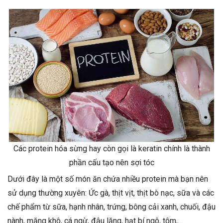
Các protein hóa sừng hay còn gọi là keratin chính là thành
phần cấu tạo nên sợi tóc
Dưới đây là một số món ăn chứa nhiều protein mà bạn nên
sử dụng thường xuyên: Ức gà, thịt vịt, thịt bò nạc, sữa và các
chế phẩm từ sữa, hạnh nhân, trứng, bông cải xanh, chuối, đậu
nành, măng khô, cá ngừ, đậu lăng, hạt bí ngô, tôm,…