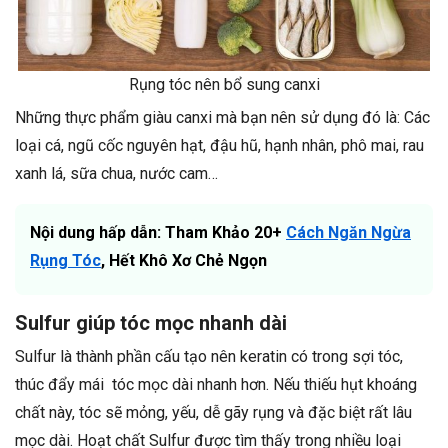
Rụng tóc nên bổ sung canxi
Những thực phẩm giàu canxi mà bạn nên sử dụng đó là: Các
loại cá, ngũ cốc nguyên hạt, đậu hũ, hạnh nhân, phô mai, rau
xanh lá, sữa chua, nước cam…
Nội dung hấp dẫn: Tham Khảo 20+
Cách Ngăn Ngừa
Rụng Tóc
, Hết Khô Xơ Chẻ Ngọn
Sulfur giúp tóc mọc nhanh dài
Sulfur là thành phần cấu tạo nên keratin có trong sợi tóc,
thúc đẩy mái tóc mọc dài nhanh hơn. Nếu thiếu hụt khoáng
chất này, tóc sẽ mỏng, yếu, dễ gãy rụng và đặc biệt rất lâu
mọc dài. Hoạt chất Sulfur được tìm thấy trong nhiều loại