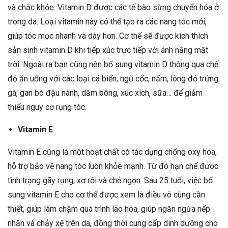
và chắc khỏe. Vitamin D được các tế bào sừng chuyển hóa ở
trong da. Loại vitamin này có thể tạo ra các nang tóc mới,
giúp tóc mọc nhanh và dày hơn. Cơ thể sẽ được kích thích
sản sinh vitamin D khi tiếp xúc trực tiếp với ánh nắng mặt
trời. Ngoài ra bạn cũng nên bổ sung vitamin D thông qua chế
độ ăn uống với các loại cá biển, ngũ cốc, nấm, lòng đỏ trứng
gà, gan bò đậu nành, dăm bông, xúc xích, sữa… để giảm
thiểu nguy cơ rụng tóc.
Vitamin E
Vitamin E cũng là một hoạt chất có tác dụng chống oxy hóa,
hỗ trợ bảo vệ nang tóc luôn khỏe mạnh. Từ đó hạn chế được
tình trạng gãy rụng, xơ rối và chẻ ngọn. Sau 25 tuổi, việc bổ
sung vitamin E cho cơ thể được xem là điều vô cùng cần
thiết, giúp làm chậm quá trình lão hóa, giúp ngăn ngừa nếp
nhăn và chảy xệ trên da, đồng thời cung cấp dinh dưỡng cho