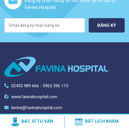
Đăng ký nhận thông tin Sức khỏe và Ưu đãi từ
Favina Hospital
ĐĂNG KÝ
02433 989 666 - 0963 396 115
www.favinahospital.com
lienhe@favinahospital.com
VỀ CHÚNG TÔI
LỊCH LÀM VIỆC
BÁC SĨ TƯ VẤN
ĐẶT LỊCH KHÁM