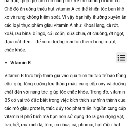
da đầu, giúp giữ ẩm cho nang tóc, để tóc không bị khô xơ.
Chế độ ăn uống thiếu hụt vitamin A có thể khiến tóc bạn khô
xơ và rụng không kiểm soát. Vì vậy bạn hãy thường xuyên ăn
các loại thực phẩm giàu vitamin A như: Khoai lang, cà rốt,
xoài, rau bina, bí ngô, cải xoăn, sữa chua, ớt chuông, ớt ngọt,
đậu mắt đen…. để nuôi dưỡng mái tóc thêm bóng mượt,
chắc khỏe.
Vitamin B
Vitamin B trực tiếp tham gia vào quá trình tái tạo tế bào hồng
cầu, giúp tăng cường lưu thông máu, cung cấp oxy và dưỡng
chất đến với nang tóc, giúp tóc chắc khỏe. Trong đó, vitamin
B5 có vai trò đặc biệt trong việc kích thích sự hình thành của
các mô giàu protein, thúc đẩy tóc phát triển. Nguồn cung cấp
vitamin B phổ biến mà bạn nên sử dụng đó là gan động vật,
trai, hết, rau xanh lá, tôm, cà chua, cá, phomai, hạt điều, hạt