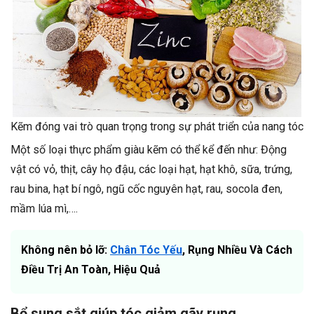
Kẽm đóng vai trò quan trọng trong sự phát triển của nang tóc
Một số loại thực phẩm giàu kẽm có thể kể đến như: Động
vật có vỏ, thịt, cây họ đậu, các loại hạt, hạt khô, sữa, trứng,
rau bina, hạt bí ngô, ngũ cốc nguyên hạt, rau, socola
đen,
mầm lúa mì,….
Không nên bỏ lỡ:
Chân Tóc Yếu
, Rụng Nhiều Và Cách
Điều Trị An Toàn, Hiệu Quả
Bổ sung sắt giúp tóc giảm gãy rụng