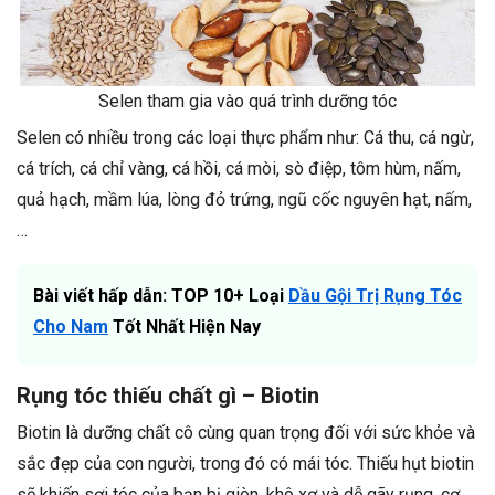
Selen tham gia vào quá trình dưỡng tóc
Selen có nhiều trong các loại thực phẩm như: Cá thu, cá ngừ,
cá trích, cá chỉ vàng, cá hồi, cá mòi, sò điệp, tôm hùm, nấm,
quả hạch, mầm lúa, lòng đỏ trứng, ngũ cốc nguyên hạt, nấm,
…
Bài viết hấp dẫn: TOP 10+ Loại
Dầu Gội Trị Rụng Tóc
Cho Nam
Tốt Nhất Hiện Nay
Rụng tóc thiếu chất gì – Biotin
Biotin là dưỡng chất cô cùng quan trọng đối với sức khỏe và
sắc đẹp của con người, trong đó có mái tóc. Thiếu hụt biotin
sẽ khiến sợi tóc của bạn bị giòn, khô xơ và dễ gãy rụng, cơ