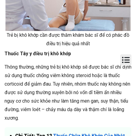
Trẻ bị khô khớp cần được thăm khám bác sĩ để có phác đồ
điều trị hiệu quả nhất
Thuốc Tây y điều trị khô khớp
Thông thường, những trẻ bị khô khớp sẽ được bác sĩ chỉ định
sử dụng thuốc chống viêm không steroid hoặc là thuốc
corticoid để giảm đau. Tuy nhiên, nhóm thuốc này không nên
được sử dụng thường xuyên bởi nó vốn dĩ tiềm ẩn nhiều
nguy cơ cho sức khỏe như làm tăng men gan, suy thận, tiểu
đường, viêm loét – chảy máu dạ dày và thậm chí là loãng
xương.
Chi Tiết: Top 12
Thuốc Chữa Khô Khớp Của Nhật