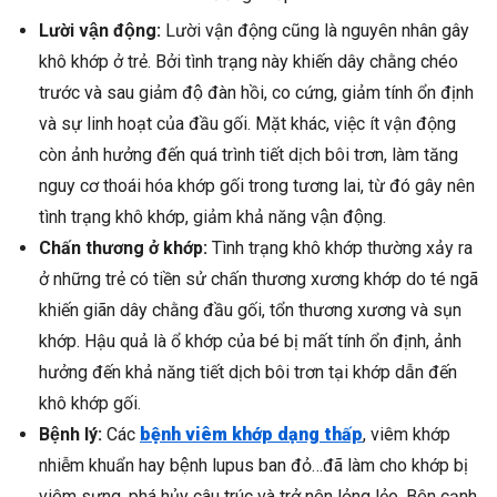
Lười vận động:
Lười vận động cũng là nguyên nhân gây
khô khớp ở trẻ. Bởi tình trạng này khiến dây chằng chéo
trước và sau giảm độ đàn hồi, co cứng, giảm tính ổn định
và sự linh hoạt của đầu gối. Mặt khác, việc ít vận động
còn ảnh hưởng đến quá trình tiết dịch bôi trơn, làm tăng
nguy cơ thoái hóa khớp gối trong tương lai, từ đó gây nên
tình trạng khô khớp, giảm khả năng vận động.
Chấn thương ở khớp:
Tình trạng khô khớp thường xảy ra
ở những trẻ có tiền sử chấn thương xương khớp do té ngã
khiến giãn dây chằng đầu gối, tổn thương xương và sụn
khớp. Hậu quả là ổ khớp của bé bị mất tính ổn định, ảnh
hưởng đến khả năng tiết dịch bôi trơn tại khớp dẫn đến
khô khớp gối.
Bệnh lý:
Các
bệnh viêm khớp dạng thấp
, viêm khớp
nhiễm khuẩn hay bệnh lupus ban đỏ…đã làm cho khớp bị
viêm sưng, phá hủy câu trúc và trở nên lỏng lẻo. Bên cạnh