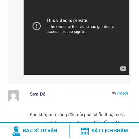
Trả lời
Sơn Đỗ
Khô khớp mà cũng đến nỗi phải phẫu thuật cơ à
mọi người? Báo này có đưa tin nhầm lẫn gì không
vậy Ví dụ bị mấy bệnh khớp cắn, gãy ,…còn tin
BÁC SĨ TƯ VẤN
ĐẶT LỊCH KHÁM
được đây bị khô thì phẫu thuật kiểu gì nhỉ