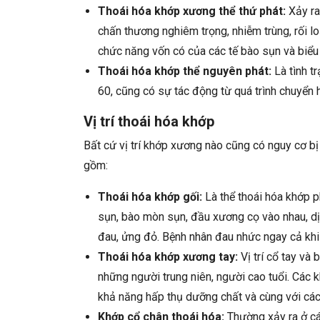
Thoái hóa khớp xương thể thứ phát:
Xảy ra
chấn thương nghiêm trọng, nhiễm trùng, rối l
chức năng vốn có của các tế bào sụn và biểu
Thoái hóa khớp thể nguyên phát:
Là tình t
60, cũng có sự tác động từ quá trình chuyển h
Vị trí thoái hóa khớp
Bất cứ vị trí khớp xương nào cũng có nguy cơ bị
gồm:
Thoái hóa khớp gối:
Là thể thoái hóa khớp p
sụn, bào mòn sụn, đầu xương cọ vào nhau, dị
đau, ửng đỏ. Bệnh nhân đau nhức ngay cả khi
Thoái hóa khớp xương tay:
Vị trí cổ tay và 
những người trung niên, người cao tuổi. Các 
khả năng hấp thụ dưỡng chất và cùng với các 
Khớp cổ chân thoái hóa:
Thường xảy ra ở cá