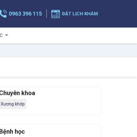
0963 396 115
ĐẶT LỊCH KHÁM
ỨC
Chuyên khoa
Xương khớp
Bệnh học