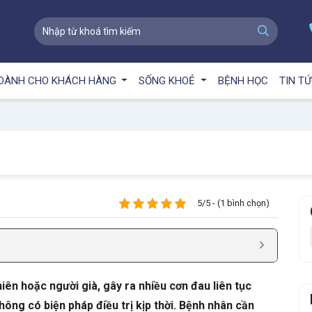
DÀNH CHO KHÁCH HÀNG
SỐNG KHOẺ
BỆNH HỌC
TIN T
5/5 - (1 bình chọn)
iên hoặc người già, gây ra nhiều cơn đau liên tục
ông có biện pháp điều trị kịp thời. Bệnh nhân cần