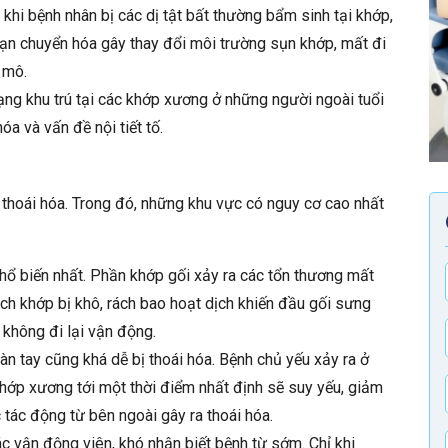
 khi bệnh nhân bị các dị tật bất thường bẩm sinh tại khớp,
oạn chuyển hóa gây thay đổi môi trường sụn khớp, mất đi
 mô.
rạng khu trú tại các khớp xương ở những người ngoài tuổi
óa và vấn đề nội tiết tố.
 thoái hóa. Trong đó, những khu vực có nguy cơ cao nhất
hổ biến nhất. Phần khớp gối xảy ra các tổn thương mất
ch khớp bị khô, rách bao hoạt dịch khiến đầu gối sưng
 không đi lại vận động.
bàn tay cũng khá dễ bị thoái hóa. Bệnh chủ yếu xảy ra ở
khớp xương tới một thời điểm nhất định sẽ suy yếu, giảm
tác động từ bên ngoài gây ra thoái hóa.
c vận động viên, khó nhận biết bệnh từ sớm. Chỉ khi