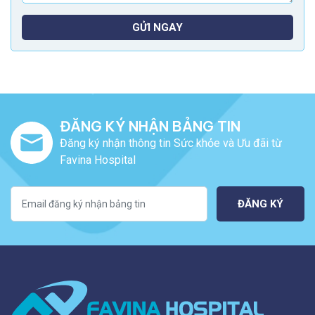
GỬI NGAY
ĐĂNG KÝ NHẬN BẢNG TIN
Đăng ký nhận thông tin Sức khỏe và Ưu đãi từ
Favina Hospital
ĐĂNG KÝ