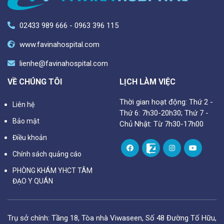
02433 989 666 - 0963 396 115
www.favinahospital.com
lienhe@favinahospital.com
VỀ CHÚNG TÔI
LỊCH LÀM VIỆC
Thời gian hoạt động: Thứ 2 -
Liên hệ
Thứ 6: 7h30-20h30; Thứ 7 -
Bảo mật
Chủ Nhật: Từ 7h30-17h00
Điều khoản
Chính sách quảng cáo
PHÒNG KHÁM YHCT TÂM
ĐẠO Y QUÁN
Trụ sở chính: Tầng 18, Tòa nhà Viwaseen, Số 48 Đường Tố Hữu,