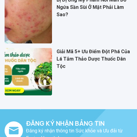
Ngứa Sần Sùi Ở Mặt Phải Làm
Sao?
Giải Mã 5+ Ưu Điểm Đột Phá Của
Lá Tắm Thảo Dược Thuốc Dân
Tộc
ĐĂNG KÝ NHẬN BẢNG TIN
Đăng ký nhận thông tin Sức khỏe và Ưu đãi từ