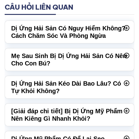
CÂU HỎI LIÊN QUAN
Dị Ứng Hải Sản Có Nguy Hiểm Không?
Cách Chăm Sóc Và Phòng Ngừa
Mẹ Sau Sinh Bị Dị Ứng Hải Sản Có Nên
Cho Con Bú?
Dị Ứng Hải Sản Kéo Dài Bao Lâu? Có
Tự Khỏi Không?
[Giải đáp chi tiết] Bị Dị Ứng Mỹ Phẩm
Nên Kiêng Gì Nhanh Khỏi?
Dị Ứng Mỹ Phẩm Có Để Lại Sẹo