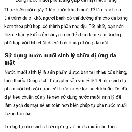
Dùng nước muối pha loãng giúp da mặt hết dị ứng
Thực hiện mỗi ngày 1 lần trước khi đi ngủ để làm sạch da.
Để tránh da bị khô, người bệnh có thể dưỡng ẩm cho da bằng
kem thoa phù hợp, có thành phần nhẹ dịu. Tốt nhất, bạn nên
tham khảo ý kiến của chuyên gia để chọn loại kem dưỡng
phù hợp với tính chất da và tình trạng dị ứng da mặt.
Sử dụng nước muối sinh lý chữa dị ứng da
mặt
Nước muối sinh lý là sản phẩm được bán tại nhiều cửa hàng,
hiệu thuốc. Dung dịch được pha sẵn với tỷ lệ 1:9 như cách tự
pha muối tinh với nước cất hoặc nước lọc sạch khuẩn. Do đã
đạt tiêu chuẩn của y tế nên sử dụng nước muối sinh lý để
làm sạch da mặt sẽ an toàn hơn biện pháp tự pha nước muối
loãng tại nhà.
Tương tự như cách chữa dị ứng với nước muối như biện