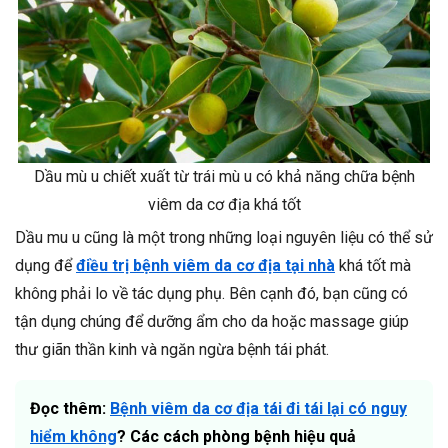
Dầu mù u chiết xuất từ trái mù u có khả năng chữa bệnh
viêm da cơ địa khá tốt
Dầu mu u cũng là một trong những loại nguyên liệu có thể sử
dụng để
điều trị bệnh viêm da cơ địa tại nhà
khá tốt mà
không phải lo về tác dụng phụ. Bên cạnh đó, bạn cũng có
tận dụng chúng để dưỡng ẩm cho da hoặc massage giúp
thư giãn thần kinh và ngăn ngừa bệnh tái phát.
Đọc thêm:
Bệnh viêm da cơ địa tái đi tái lại có nguy
hiểm không
? Các cách phòng bệnh hiệu quả