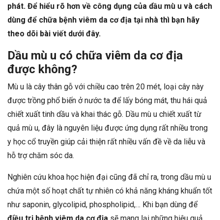
phát. Để hiểu rõ hơn về công dụng của dầu mù u và cách
dùng để chữa bệnh viêm da cơ địa tại nhà thì bạn hãy
theo dõi bài viết dưới đây.
Dầu mù u có chữa viêm da cơ địa
được không?
Mù u là cây thân gỗ với chiều cao trên 20 mét, loại cây này
được trồng phổ biến ở nước ta để lấy bóng mát, thu hái quả
chiết xuất tinh dầu và khai thác gỗ. Dầu mù u chiết xuất từ
quả mù u, đây là nguyên liệu được ứng dụng rất nhiều trong
y học cổ truyền giúp cải thiện rất nhiều vấn đề về da liễu và
hỗ trợ chăm sóc da.
Nghiên cứu khoa học hiện đại cũng đã chỉ ra, trong dầu mù u
chứa một số hoạt chất tự nhiên có khả năng kháng khuẩn tốt
như saponin, glycolipid, phospholipid,… Khi bạn dùng để
điều trị
bệnh viêm da cơ địa
sẽ mang lại những hiệu quả