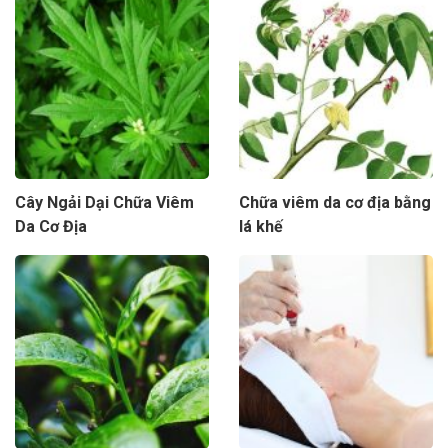
Cây Ngải Dại Chữa Viêm
Chữa viêm da cơ địa bằng
Da Cơ Địa
lá khế