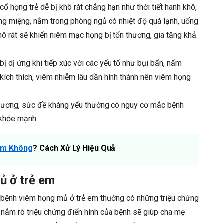
cổ họng trẻ dễ bị khô rát chẳng hạn như thời tiết hanh khô,
ng miệng, nằm trong phòng ngủ có nhiệt độ quá lạnh, uống
 khô rát sẽ khiến niêm mạc họng bị tổn thương, gia tăng khả
ị dị ứng khi tiếp xúc với các yếu tố như bụi bẩn, nấm
 kích thích, viêm nhiễm lâu dần hình thành nên viêm họng
 xương, sức đề kháng yếu thường có nguy cơ mắc bệnh
 khỏe mạnh.
ểm Không
? Cách Xử Lý Hiệu Quả
ủ ở trẻ em
bệnh viêm họng mủ ở trẻ em thường có những triệu chứng
 nắm rõ triệu chứng điển hình của bệnh sẽ giúp cha mẹ