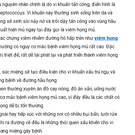
nguyên nhân chính là do vi khuẩn tấn công, điển hình là
reptococcus. Vi khuẩn này thường sinh sống trên da và
úng sẽ sinh sôi nảy nở và trỗi dậy tấn công vào vùng hầu
ất hiện mủ ngay tại đây gọi là viêm họng mủ.
ác chứng viêm nhiễm đường hô hấp trên như
viêm họng
 thường có nguy cơ mắc bệnh viêm họng mủ rất cao. Đặc
 triệt để, rất dễ tái phát lại và phát triển thành viêm họng
 súc miệng sẽ tạo điều kiện cho vi khuẩn xấu trú ngụ và
ứng bệnh về đường hầu họng.
quen thường xuyên ăn đồ cay nóng, đồ ăn sẵn, uống nước
 cơ mắc bệnh viêm họng mủ cao, vì đây đều là các chất có
ọng dễ bị tổn thương.
goài hay tiếp xúc với những nơi có nhiều bụi bẩn, lười rửa
 khi ra đường về đều là những thói quen xấu khiến cho vi
oang miệng gây bệnh.