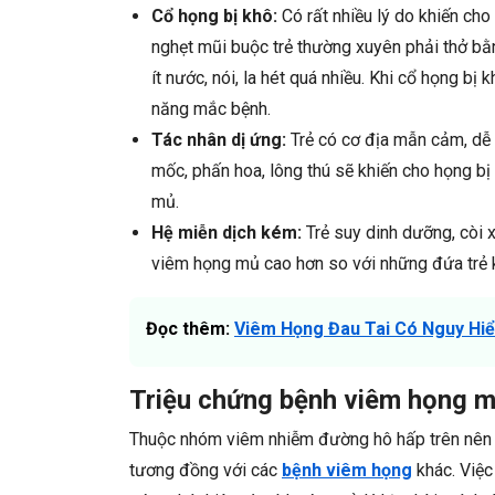
Cổ họng bị khô:
Có rất nhiều lý do khiến cho 
nghẹt mũi buộc trẻ thường xuyên phải thở bằ
ít nước, nói, la hét quá nhiều. Khi cổ họng bị
năng mắc bệnh.
Tác nhân dị ứng:
Trẻ có cơ địa mẫn cảm, dễ b
mốc, phấn hoa, lông thú sẽ khiến cho họng bị
mủ.
Hệ miễn dịch kém:
Trẻ suy dinh dưỡng, còi
viêm họng mủ cao hơn so với những đứa trẻ
Đọc thêm:
Viêm Họng Đau Tai Có Nguy Hi
Triệu chứng bệnh viêm họng m
Thuộc nhóm viêm nhiễm đường hô hấp trên nên 
tương đồng với các
bệnh viêm họng
khác. Việc