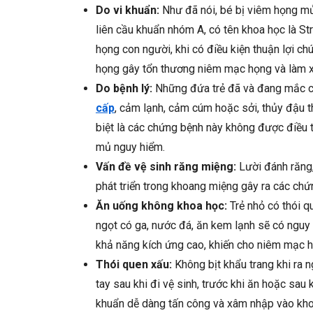
Do vi khuẩn:
Như đã nói, bé bị viêm họng mủ 
liên cầu khuẩn nhóm A, có tên khoa học là St
họng con người, khi có điều kiện thuận lợi ch
họng gây tổn thương niêm mạc họng và làm xu
Do bệnh lý:
Những đứa trẻ đã và đang mắc c
cấp
, cảm lạnh, cảm cúm hoặc sởi, thủy đậu
biệt là các chứng bệnh này không được điều trị
mủ nguy hiểm.
Vấn đề vệ sinh răng miệng:
Lười đánh răng,
phát triển trong khoang miệng gây ra các ch
Ăn uống không khoa học:
Trẻ nhỏ có thói 
ngọt có ga, nước đá, ăn kem lạnh sẽ có nguy
khả năng kích ứng cao, khiến cho niêm mạc h
Thói quen xấu:
Không bịt khẩu trang khi ra n
tay sau khi đi vệ sinh, trước khi ăn hoặc sau
khuẩn dễ dàng tấn công và xâm nhập vào kh