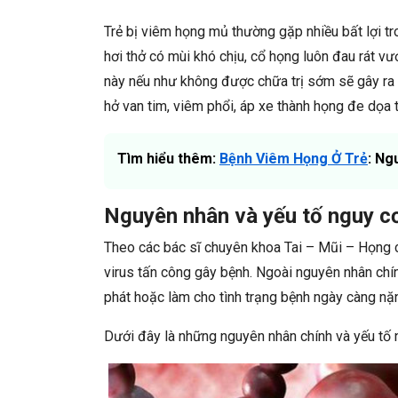
Trẻ bị viêm họng mủ thường gặp nhiều bất lợi tr
hơi thở có mùi khó chịu, cổ họng luôn đau rát vư
này nếu như không được chữa trị sớm sẽ gây ra
hở van tim, viêm phổi, áp xe thành họng đe dọa 
Tìm hiểu thêm:
Bệnh Viêm Họng Ở Trẻ
: Ng
Nguyên nhân và yếu tố nguy c
Theo các bác sĩ chuyên khoa Tai – Mũi – Họng c
virus tấn công gây bệnh. Ngoài nguyên nhân chín
phát hoặc làm cho tình trạng bệnh ngày càng nặ
Dưới đây là những nguyên nhân chính và yếu tố 