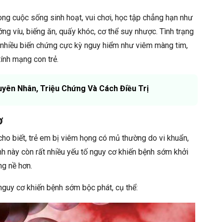
ong cuộc sống sinh hoạt, vui chơi, học tập chẳng hạn như
ớng víu, biếng ăn, quấy khóc, cơ thể suy nhược. Tình trạng
 nhiều biến chứng cực kỳ nguy hiểm như viêm màng tim,
tính mạng con trẻ.
uyên Nhân, Triệu Chứng Và Cách Điều Trị
ơ
ho biết, trẻ em bị viêm họng có mủ thường do vi khuẩn,
h này còn rất nhiều yếu tố nguy cơ khiến bệnh sớm khởi
ng nề hơn.
nguy cơ khiến bệnh sớm bộc phát, cụ thể: