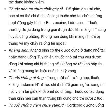
tác dụng kháng viêm.
Thuốc nhỏ tai chứa chất gây tê
- Để giảm đau tại chỗ,
bác sĩ có thể chỉ định các loại thuốc nhỏ tai chứa những
hoạt động gây tê như Benzocaine, Lidocaine… Thuốc
thường được dùng trong giai đoạn đầu khi màng nhĩ sung
huyết, căng phồng. Không nên dùng khi màng nhĩ đã bị
thủng và mỹ chảy ra ống tai ngoài.
Kháng sinh:
Kháng sinh có thể được dùng ở dạng nhỏ tai
hoặc dạng uống. Tuy nhiên, thuốc nhỏ tai chủ yếu được
dùng khi màng nhĩ bị thủng nếu không sẽ rất khó hấp thu
và không mang lại hiệu quả như kỳ vọng.
Thuốc kháng dị ứng
- Trong một số trường hợp, thuốc
kháng histamin H1 được chỉ định để giảm ngứa, sưng nề
nếu viêm tai giữa khởi phát do dị ứng. Thuốc có tác dụng
thần kinh nên cần thận trọng khi dùng cho trẻ dưới 2 tuổi.
Thuốc chống viêm chứa steroid
- Corticoid đường uống