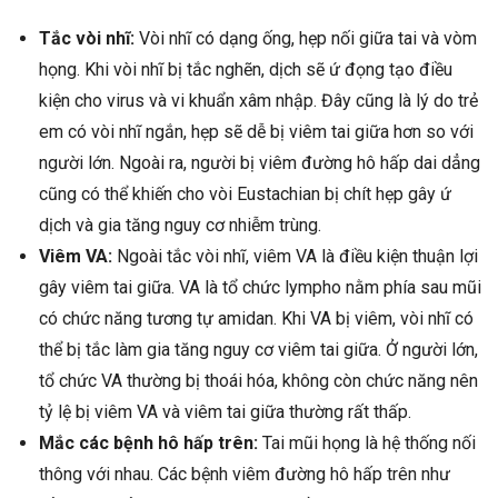
Tắc vòi nhĩ:
Vòi nhĩ có dạng ống, hẹp nối giữa tai và vòm
họng. Khi vòi nhĩ bị tắc nghẽn, dịch sẽ ứ đọng tạo điều
kiện cho virus và vi khuẩn xâm nhập. Đây cũng là lý do trẻ
em có vòi nhĩ ngắn, hẹp sẽ dễ bị viêm tai giữa hơn so với
người lớn. Ngoài ra, người bị viêm đường hô hấp dai dẳng
cũng có thể khiến cho vòi Eustachian bị chít hẹp gây ứ
dịch và gia tăng nguy cơ nhiễm trùng.
Viêm VA:
Ngoài tắc vòi nhĩ, viêm VA là điều kiện thuận lợi
gây viêm tai giữa. VA là tổ chức lympho nằm phía sau mũi
có chức năng tương tự amidan. Khi VA bị viêm, vòi nhĩ có
thể bị tắc làm gia tăng nguy cơ viêm tai giữa. Ở người lớn,
tổ chức VA thường bị thoái hóa, không còn chức năng nên
tỷ lệ bị viêm VA và viêm tai giữa thường rất thấp.
Mắc các bệnh hô hấp trên:
Tai mũi họng là hệ thống nối
thông với nhau. Các bệnh viêm đường hô hấp trên như