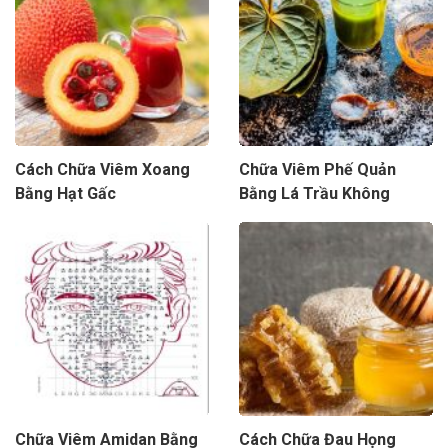
Cách Chữa Viêm Xoang
Chữa Viêm Phế Quản
Bằng Hạt Gấc
Bằng Lá Trầu Không
Chữa Viêm Amidan Bằng
Cách Chữa Đau Họng