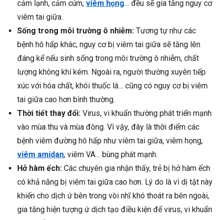
cảm lạnh, cảm cúm,
viêm họng
… đều sẽ gia tăng nguy cơ
viêm tai giữa.
Sống trong môi trường ô nhiễm:
Tương tự như các
bệnh hô hấp khác, nguy cơ bị viêm tai giữa sẽ tăng lên
đáng kể nếu sinh sống trong môi trường ô nhiễm, chất
lượng không khí kém. Ngoài ra, người thường xuyên tiếp
xúc với hóa chất, khói thuốc lá… cũng có nguy cơ bị viêm
tai giữa cao hơn bình thường.
Thời tiết thay đổi:
Virus, vi khuẩn thường phát triển mạnh
vào mùa thu và mùa đông. Vì vậy, đây là thời điểm các
bệnh viêm đường hô hấp như viêm tai giữa, viêm họng,
viêm amidan
, viêm VA… bùng phát mạnh.
Hở hàm ếch:
Các chuyên gia nhận thấy, trẻ bị hở hàm ếch
có khả năng bị viêm tai giữa cao hơn. Lý do là vì dị tật này
khiến cho dịch ứ bên trong vòi nhĩ khó thoát ra bên ngoài,
gia tăng hiện tượng ứ dịch tạo điều kiện để virus, vi khuẩn