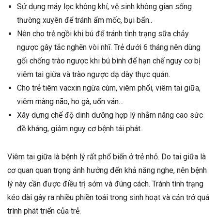
Sử dụng máy lọc không khí, vệ sinh không gian sống
thường xuyên để tránh ẩm mốc, bụi bẩn..
Nên cho trẻ ngồi khi bú để tránh tình trạng sữa chảy
ngược gây tắc nghẽn vòi nhĩ. Trẻ dưới 6 tháng nên dùng
gối chống trào ngược khi bú bình để hạn chế nguy cơ bị
viêm tai giữa và trào ngược dạ dày thực quản.
Cho trẻ tiêm vacxin ngừa cúm, viêm phổi, viêm tai giữa,
viêm màng não, ho gà, uốn ván…
Xây dựng chế độ dinh dưỡng hợp lý nhằm nâng cao sức
đề kháng, giảm nguy cơ bệnh tái phát.
Viêm tai giữa là bệnh lý rất phổ biến ở trẻ nhỏ. Do tai giữa là
cơ quan quan trọng ảnh hưởng đến khả năng nghe, nên bệnh
lý này cần được điều trị sớm và đúng cách. Tránh tình trạng
kéo dài gây ra nhiều phiền toái trong sinh hoạt và cản trở quá
trình phát triển của trẻ.