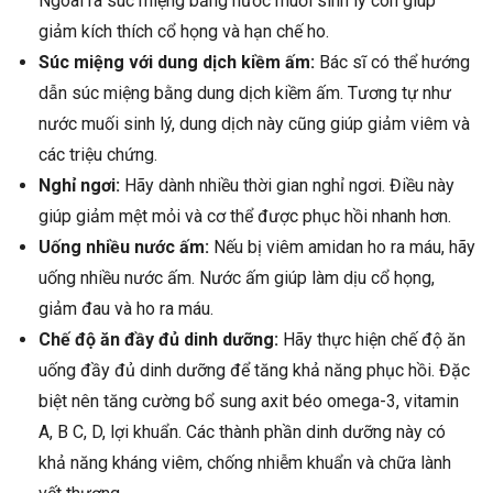
Ngoài ra súc miệng bằng nước muối sinh lý còn giúp
giảm kích thích cổ họng và hạn chế ho.
Súc miệng với dung dịch kiềm ấm:
Bác sĩ có thể hướng
dẫn súc miệng bằng dung dịch kiềm ấm. Tương tự như
nước muối sinh lý, dung dịch này cũng giúp giảm viêm và
các triệu chứng.
Nghỉ ngơi:
Hãy dành nhiều thời gian nghỉ ngơi. Điều này
giúp giảm mệt mỏi và cơ thể được phục hồi nhanh hơn.
Uống nhiều nước ấm:
Nếu bị viêm amidan ho ra máu, hãy
uống nhiều nước ấm. Nước ấm giúp làm dịu cổ họng,
giảm đau và ho ra máu.
Chế độ ăn đầy đủ dinh dưỡng:
Hãy thực hiện chế độ ăn
uống đầy đủ dinh dưỡng để tăng khả năng phục hồi. Đặc
biệt nên tăng cường bổ sung axit béo omega-3, vitamin
A, B C, D, lợi khuẩn. Các thành phần dinh dưỡng này có
khả năng kháng viêm, chống nhiễm khuẩn và chữa lành