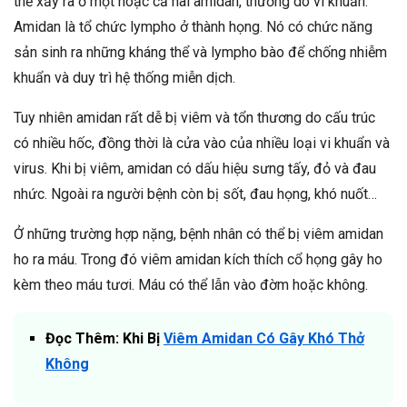
thể xảy ra ở một hoặc cả hai amidan, thường do vi khuẩn.
Amidan là tổ chức lympho ở thành họng. Nó có chức năng
sản sinh ra những kháng thể và lympho bào để chống nhiễm
khuẩn và duy trì hệ thống miễn dịch.
Tuy nhiên amidan rất dễ bị viêm và tổn thương do cấu trúc
có nhiều hốc, đồng thời là cửa vào của nhiều loại vi khuẩn và
virus. Khi bị viêm, amidan có dấu hiệu sưng tấy, đỏ và đau
nhức. Ngoài ra người bệnh còn bị sốt, đau họng, khó nuốt…
Ở những trường hợp nặng, bệnh nhân có thể bị viêm amidan
ho ra máu. Trong đó viêm amidan kích thích cổ họng gây ho
kèm theo máu tươi. Máu có thể lẫn vào đờm hoặc không.
Đọc Thêm: Khi Bị
Viêm Amidan Có Gây Khó Thở
Không