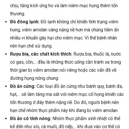
chịu, tăng kích ứng ho và làm niêm mạc họng thêm tổn
thương.
Đồ đông lạnh:
Đồ lạnh không chỉ khiến tình trạng viêm
họng, viêm amidan càng nặng nề hơn mà chúng tiềm ẩn
nhiều vi khuẩn gây hại cho niêm mạc. Vì thế bệnh nhân
nên hạn chế sử dụng.
Rượu bia, các chất kích thích:
Rượu bia, thuốc lá, nước
có gas, cồn,… đều là những thức uống cần tránh xa trong
thời gian bị viêm amidan nói riêng hoặc các vấn đề về
đường họng nóng chung.
Đồ ăn cứng:
Các loại đồ ăn cứng như bánh quy, bánh đa,
hạt,… sẽ làm tăng ma sát với niêm mạc cổ họng khiến các
tổn thương ở đây thêm nặng nề. Do đó, người bệnh nên
hạn chế nhóm thực phẩm này khi đang bị viêm amidan.
Đồ ăn có tính nóng:
Nhóm thực phẩm sinh nhiệt có thể
kể đến như xôi, cà muối, đồ nếp,… khi đưa vào cơ thể có