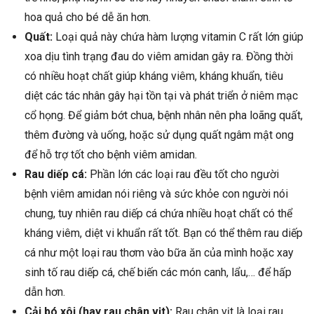
hoa quả cho bé dễ ăn hơn.
Quất:
Loại quả này chứa hàm lượng vitamin C rất lớn giúp
xoa dịu tình trạng đau do viêm amidan gây ra. Đồng thời
có nhiều hoạt chất giúp kháng viêm, kháng khuẩn, tiêu
diệt các tác nhân gây hại tồn tại và phát triển ở niêm mạc
cổ họng. Để giảm bớt chua, bệnh nhân nên pha loãng quất,
thêm đường và uống, hoặc sử dụng quất ngâm mật ong
để hỗ trợ tốt cho bệnh viêm amidan.
Rau diếp cá:
Phần lớn các loại rau đều tốt cho người
bệnh viêm amidan nói riêng và sức khỏe con người nói
chung, tuy nhiên rau diếp cá chứa nhiều hoạt chất có thể
kháng viêm, diệt vi khuẩn rất tốt. Bạn có thể thêm rau diếp
cá như một loại rau thơm vào bữa ăn của mình hoặc xay
sinh tố rau diếp cá, chế biến các món canh, lẩu,… để hấp
dẫn hơn.
Cải bó xôi (hay rau chân vịt):
Rau chân vịt là loại rau