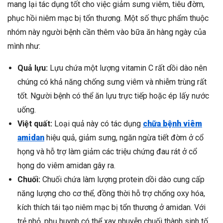
mang lại tác dụng tốt cho việc giảm sưng viêm, tiêu đờm,
phục hồi niêm mạc bị tổn thương. Một số thực phẩm thuộc
nhóm này người bệnh cần thêm vào bữa ăn hàng ngày của
mình như:
Quả lựu:
Lựu chứa một lượng vitamin C rất dồi dào nên
chúng có khả năng chống sưng viêm và nhiễm trùng rất
tốt. Người bệnh có thể ăn lựu trực tiếp hoặc ép lấy nước
uống.
Việt quất:
Loại quả này có tác dụng
chữa bệnh viêm
amidan
hiệu quả, giảm sưng, ngăn ngừa tiết đờm ở cổ
họng và hỗ trợ làm giảm các triệu chứng đau rát ở cổ
họng do viêm amidan gây ra.
Chuối:
Chuối chứa làm lượng protein dồi dào cung cấp
năng lượng cho cơ thể, đồng thời hỗ trợ chống oxy hóa,
kích thích tái tạo niêm mạc bị tổn thương ở amidan. Với
trẻ nhỏ, phụ huynh có thể xay nhuyễn chuối thành sinh tố