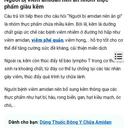
phẩm giàu kẽm
Câu trả lời tiếp theo cho câu hỏi “Người bị amidan nên ăn gì”
là nhóm thực phẩm chứa nhiều kẽm. Bởi lẽ, kẽm là dưỡng
chất giúp ức chế các bệnh viêm nhiễm ở đường hô hấp như
viêm amidan,
viêm phế quản
, viêm họng,… hỗ trợ tốt cho cơ
thể để tăng cường sức đề kháng, cải thiện miễn dịch.
Ngoài ra, kẽm còn thúc đẩy tế bào lympho T trong cơ thể sản
sinh ra khoáng chất, từ đây cơ thể tự chống lại các tác nhân
gây viêm, thúc đẩy quá trình tự chữa lành.
Người bệnh viêm amidan nên bổ sung kẽm thông qua các
thực phẩm như hạt bí, hàu, rong biển, gan, hạt kiều mạch, óc
chó,…
Dành cho bạn:
Dùng Thuốc Đông Y Chữa Amidan