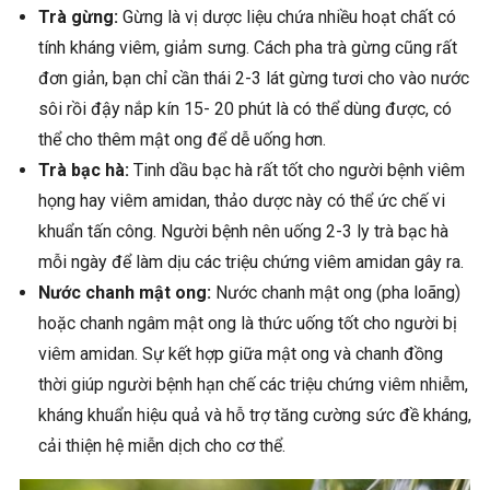
Trà gừng:
Gừng là vị dược liệu chứa nhiều hoạt chất có
tính kháng viêm, giảm sưng. Cách pha trà gừng cũng rất
đơn giản, bạn chỉ cần thái 2-3 lát gừng tươi cho vào nước
sôi rồi đậy nắp kín 15- 20 phút là có thể dùng được, có
thể cho thêm mật ong để dễ uống hơn.
Trà bạc hà:
Tinh dầu bạc hà rất tốt cho người bệnh viêm
họng hay viêm amidan, thảo dược này có thể ức chế vi
khuẩn tấn công. Người bệnh nên uống 2-3 ly trà bạc hà
mỗi ngày để làm dịu các triệu chứng viêm amidan gây ra.
Nước chanh mật ong:
Nước chanh mật ong (pha loãng)
hoặc chanh ngâm mật ong là thức uống tốt cho người bị
viêm amidan. Sự kết hợp giữa mật ong và chanh đồng
thời giúp người bệnh hạn chế các triệu chứng viêm nhiễm,
kháng khuẩn hiệu quả và hỗ trợ tăng cường sức đề kháng,
cải thiện hệ miễn dịch cho cơ thể.