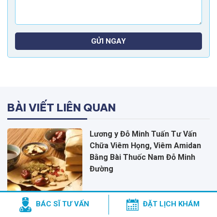
GỬI NGAY
BÀI VIẾT LIÊN QUAN
Lương y Đỗ Minh Tuấn Tư Vấn
Chữa Viêm Họng, Viêm Amidan
Bằng Bài Thuốc Nam Đỗ Minh
Đường
BÁC SĨ TƯ VẤN
ĐẶT LỊCH KHÁM
Bác Sĩ Chỉ Cách Phân Biệt Viêm