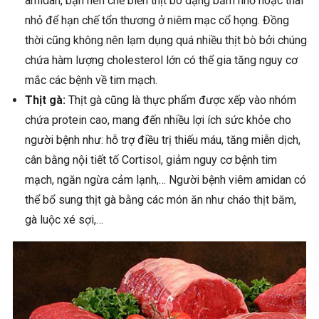
amidan, bạn nên chế biến thịt bò dạng băm nhỏ hoặc thái
nhỏ để hạn chế tổn thương ở niêm mạc cổ họng. Đồng
thời cũng không nên lạm dụng quá nhiều thịt bò bởi chúng
chứa hàm lượng cholesterol lớn có thể gia tăng nguy cơ
mắc các bệnh về tim mạch.
Thịt gà:
Thịt gà cũng là thực phẩm được xếp vào nhóm
chứa protein cao, mang đến nhiều lợi ích sức khỏe cho
người bệnh như: hỗ trợ điều trị thiếu máu, tăng miễn dịch,
cân bằng nội tiết tố Cortisol, giảm nguy cơ bệnh tim
mạch, ngăn ngừa cảm lạnh,…
Người bệnh viêm amidan có
thể bổ sung thịt gà bằng các món ăn như cháo thịt băm,
gà luộc xé sợi,…